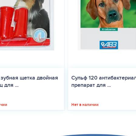
 зубная щетка двойная
Сульф 120 антибактериа
 для ...
препарат для ...
ичии
Нет в наличии