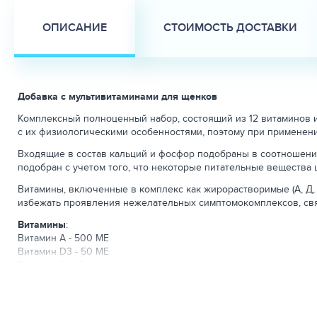
ОПИСАНИЕ
СТОИМОСТЬ ДОСТАВКИ
Добавка с мультивитаминами для щенков
Комплексный полноценный набор, состоящий из 12 витаминов и
с их физиологическими особенностями, поэтому при применени
Входящие в состав кальций и фосфор подобраны в соотношении 
подобран с учетом того, что некоторые питательные вещества 
Витамины, включенные в комплекс как жирорастворимые (А, Д, Е
избежать проявления нежелательных симптомокомплексов, свя
Витамины
:
Витамин A - 500 МЕ
Витамин D3 - 50 МЕ
Витамин C* - 5 мг
Ниацин - 6.5 мг
Тиамин - 0.5 мг
Рибофлавин - 0.8 мг