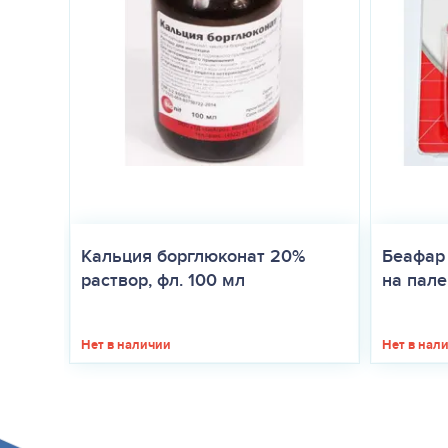
Кальция борглюконат 20%
Беафар
раствор, фл. 100 мл
на палец
Нет в наличии
Нет в нал