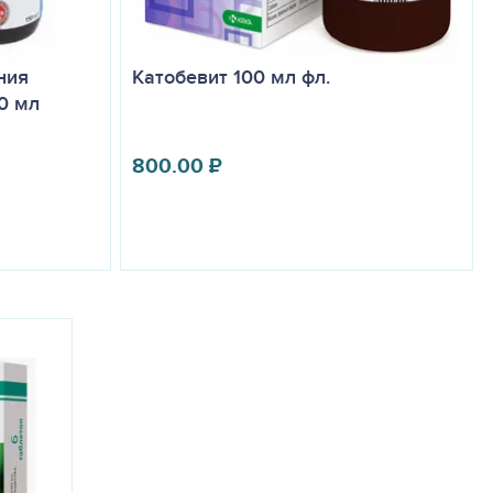
ния
Катобевит 100 мл фл.
0 мл
800.00
₽