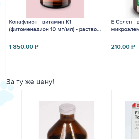
Конафлион - витамин К1
Е-Селен - 
(фитоменадион 10 мг/мл) - раство…
микроэлем
1 850.00
₽
210.00
₽
За ту же цену!