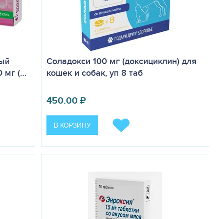
ный
Соладокси 100 мг (доксициклин) для
0 мг (…
кошек и собак, уп 8 таб
450.00
₽
В КОРЗИНУ