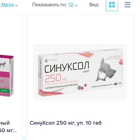
к Мало
Показывать по:
12
Вид:
ьный
СинуКсол 250 мг, уп. 10 таб
50 мг…