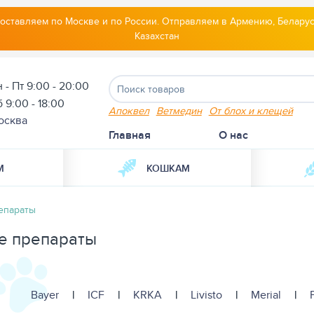
оставляем по Москве и по России. Отправляем в Армению, Беларус
Казахстан
 - Пт 9:00 - 20:00
 9:00 - 18:00
Апоквел
Ветмедин
От блох и клещей
осква
Главная
О нас
М
КОШКАМ
епараты
е препараты
Bayer
|
ICF
|
KRKA
|
Livisto
|
Merial
|