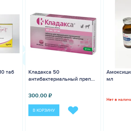
10 таб
Амоксицил
Кладакса 50
мл
антибактериальный преп…
300.00
₽
Нет в налич
В КОРЗИНУ