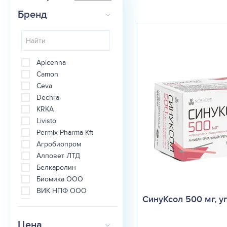
Бренд
Apicenna
Camon
Ceva
Dechra
KRKA
Livisto
Permix Pharma Kft
Агробиопром
Алповет ЛТД
Белкаролин
Биомика ООО
ВИК НПФ ООО
СинуКсол 500 мг, уп
ГРИН ЛАЙФ ООО
Интерхеми
(Interchemie)
Цена