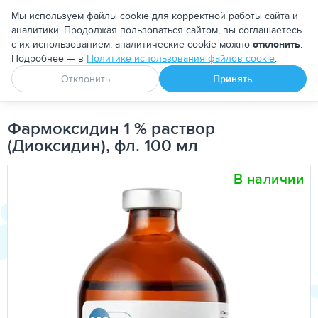
Москва
Мы используем файлы cookie для корректной работы сайта и
аналитики. Продолжая пользоваться сайтом, вы соглашаетесь
с их использованием; аналитические cookie можно
отклонить
.
Подробнее — в
Политике использования файлов cookie
.
Апоквел
Ветмедин
От блох и клещей
Отклонить
Принять
PetDog
Ветеринарные препараты
Антибактериальные пре
Фармоксидин 1 % раствор
(Диоксидин), фл. 100 мл
В наличии