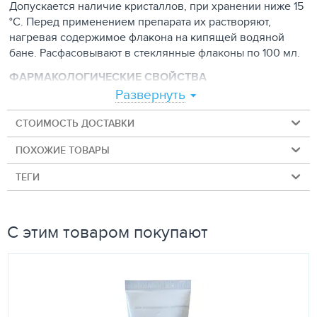
Допускается наличие кристаллов, при хранении ниже 15
°С. Перед применением препарата их растворяют,
нагревая содержимое флакона на кипящей водяной
бане. Расфасовывают в стеклянные флаконы по 100 мл.
ФАРМАКОЛОГИЧЕСКИЕ СВОЙСТВА
Развернуть
Фармоксидин — антибактериальный
химиотерапевтический препарат широкого спектра
СТОИМОСТЬ ДОСТАВКИ
действия, активен в отношении грамотрицательных,
грамположительных патогенных и условно патогенных
ПОХОЖИЕ ТОВАРЫ
аэробных и анаэробных микроорганизмов
ТЕГИ
спорообразующих и неспорообразующих видов.
Фармоксидин избирательно ингибирует синтез ДНК в
микробной клетке, не влияя на синтез РНК и белка;
вызывает структурные изменения клеточной стенки и
С этим товаром покупают
нуклеотида бактерий, подавляет активность
внеклеточной бактериальной нуклеазы и α -токсина.
Препарат щадяще действует на молочнокислую
микрофлору, бактерициден для бактерий, обладающих
малой чувствительностью и резистентностью к другим