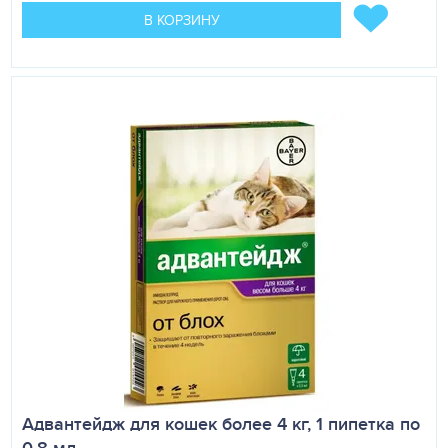
аллергические реакции.
В КОРЗИНУ
ПРОТИВОПОКАЗАНИЯ
Повышенная чувствительность к диоксидину.
ОСОБЫЕ УКАЗАНИЯ
Молоко, полученное из долей вымени коров,
подвергшихся лечению раствором диоксидина,
используют в пищу через 24 часа после последнего
введения, при условии полного отсутствия признаков
мастита и приобретения нормальных свойств молока.
УСЛОВИЯ ХРАНЕНИЯ
Список Б. В сухом, темном месте при температуре от 5
до 25 °С. Срок годности — 2 года.
Адвантейдж для кошек более 4 кг, 1 пипетка по