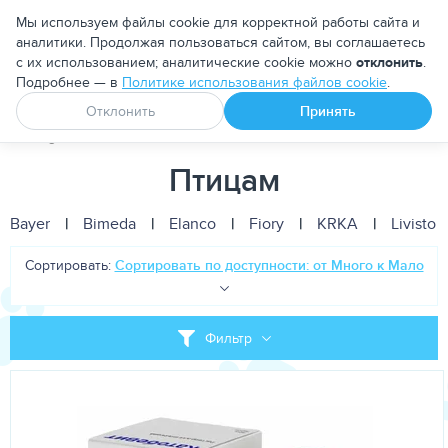
Москва
Мы используем файлы cookie для корректной работы сайта и
аналитики. Продолжая пользоваться сайтом, вы соглашаетесь
с их использованием; аналитические cookie можно
отклонить
.
Подробнее — в
Политике использования файлов cookie
.
Апоквел
Ветмедин
От блох и клещей
Отклонить
Принять
PetDog
Птицам
Птицам
Bayer
|
Bimeda
|
Elanco
|
Fiory
|
KRKA
|
Livisto
Сортировать:
Сортировать по доступности: от Много к Мало
Фильтр