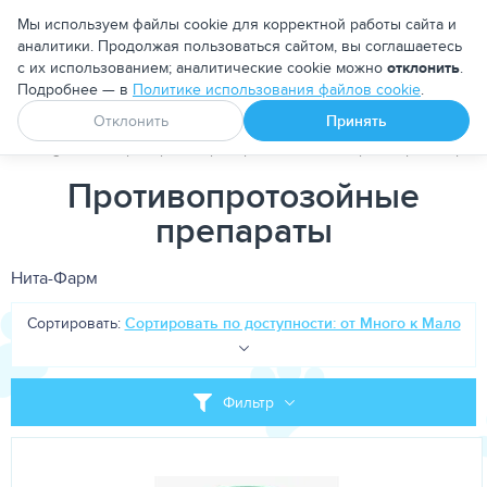
Москва
Мы используем файлы cookie для корректной работы сайта и
аналитики. Продолжая пользоваться сайтом, вы соглашаетесь
с их использованием; аналитические cookie можно
отклонить
.
Подробнее — в
Политике использования файлов cookie
.
Апоквел
Ветмедин
От блох и клещей
Отклонить
Принять
PetDog
Ветеринарные препараты
Антипаразитарные преп
Противопротозойные
препараты
Нита-Фарм
Сортировать:
Сортировать по доступности: от Много к Мало
Фильтр