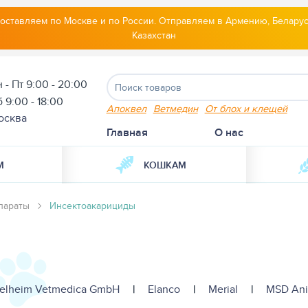
оставляем по Москве и по России. Отправляем в Армению, Беларус
Казахстан
 - Пт 9:00 - 20:00
 9:00 - 18:00
Апоквел
Ветмедин
От блох и клещей
осква
Главная
О нас
М
КОШКАМ
параты
Инсектоакарициды
gelheim Vetmedica GmbH
|
Elanco
|
Merial
|
MSD Ani