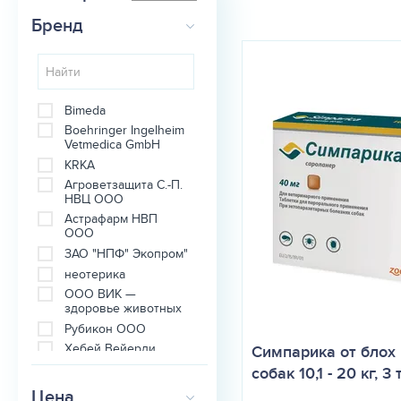
Бренд
Bimeda
Boehringer Ingelheim
Vetmedica GmbH
KRKA
Агроветзащита С.-П.
НВЦ ООО
Астрафарм НВП
ООО
ЗАО "НПФ" Экопром"
неотерика
ООО ВИК —
здоровье животных
Рубикон ООО
Хебей Вейерли
Симпарика от блох
Биотех Групп Ко
собак 10,1 - 20 кг, 3
(КНР)
Цена
Bayer