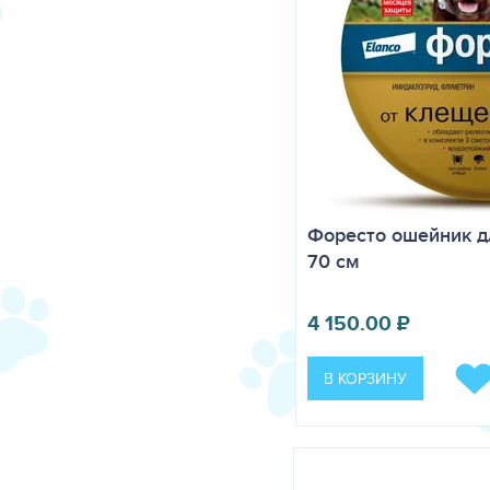
Форесто ошейник д
70 см
4 150.00
₽
В КОРЗИНУ