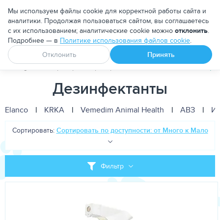
Москва
Мы используем файлы cookie для корректной работы сайта и
аналитики. Продолжая пользоваться сайтом, вы соглашаетесь
с их использованием; аналитические cookie можно
отклонить
.
Подробнее — в
Политике использования файлов cookie
.
Апоквел
Ветмедин
От блох и клещей
Отклонить
Принять
PetDog
Ветеринарные препараты
Антисептики и Дезинфе
Дезинфектанты
Elanco
|
KRKA
|
Vemedim Animal Health
|
АВЗ
|
И
Сортировать:
Сортировать по доступности: от Много к Мало
Фильтр