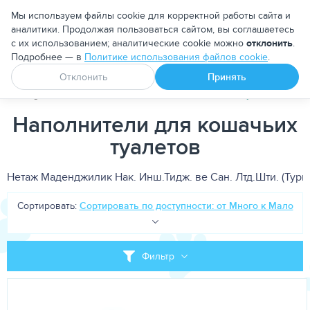
Москва
Мы используем файлы cookie для корректной работы сайта и
аналитики. Продолжая пользоваться сайтом, вы соглашаетесь
с их использованием; аналитические cookie можно
отклонить
.
Подробнее — в
Политике использования файлов cookie
.
Апоквел
Ветмедин
От блох и клещей
Отклонить
Принять
PetDog
Кошкам
Наполнители для кошачьих туалетов
Наполнители для кошачьих
туалетов
Нетаж Маденджилик Нак. Инш.Тидж. ве Сан. Лтд.Шти. (Турц
Сортировать:
Сортировать по доступности: от Много к Мало
Фильтр