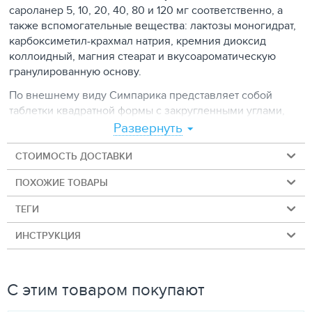
сароланер 5, 10, 20, 40, 80 и 120 мг соответственно, а
также вспомогательные вещества: лактозы моногидрат,
карбоксиметил-крахмал натрия, кремния диоксид
коллоидный, магния стеарат и вкусоароматическую
гранулированную основу.
По внешнему виду Симпарика представляет собой
таблетки квадратной формы с закругленными углами,
коричневого цвета в крапинку, с надписью на одной
Развернуть
стороне таблетки, сообщающей о количестве в ней
действующего вещества сароланера.
СТОИМОСТЬ ДОСТАВКИ
Симпарику выпускают расфасованной в блистеры по 1, 3
ПОХОЖИЕ ТОВАРЫ
или 6 таблеток. Блистеры упакованы в картонные
ТЕГИ
коробки. В каждую коробку вложена инструкция по
применению на русском языке.
ИНСТРУКЦИЯ
Симпарику отпускают без рецепта ветеринарного врача.
ФАРМАКОЛОГИЧЕСКОЕ ДЕЙСТВИЕ
С этим товаром покупают
Симпарика относится к группе инсектоакарицидных