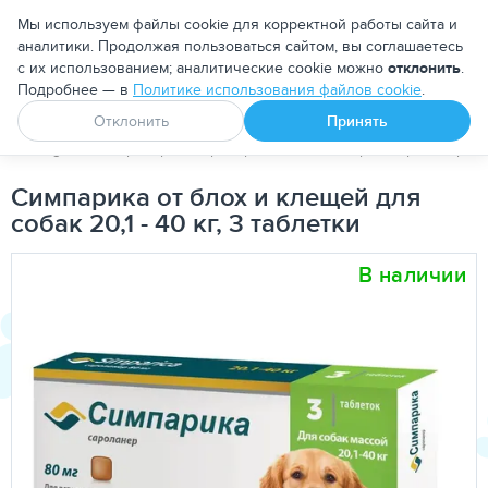
Москва
Мы используем файлы cookie для корректной работы сайта и
аналитики. Продолжая пользоваться сайтом, вы соглашаетесь
с их использованием; аналитические cookie можно
отклонить
.
Подробнее — в
Политике использования файлов cookie
.
Апоквел
Ветмедин
От блох и клещей
Отклонить
Принять
PetDog
Ветеринарные препараты
Антипаразитарные преп
Симпарика от блох и клещей для
собак 20,1 - 40 кг, 3 таблетки
В наличии