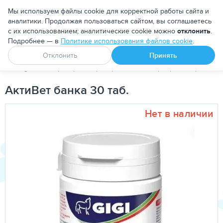
Москва
Мы используем файлы cookie для корректной работы сайта и
аналитики. Продолжая пользоваться сайтом, вы соглашаетесь
с их использованием; аналитические cookie можно
отклонить
.
Подробнее — в
Политике использования файлов cookie
.
Апоквел
Ветмедин
От блох и клещей
Отклонить
Принять
PetDog
Ветеринарные препараты
Хондропротекторы
А
АктиВет банка 30 таб.
Нет в наличии