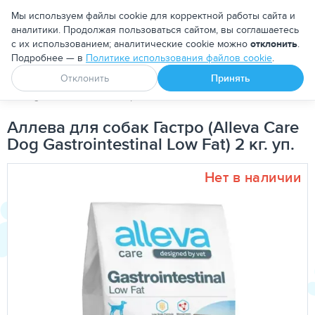
Москва
Мы используем файлы cookie для корректной работы сайта и
аналитики. Продолжая пользоваться сайтом, вы соглашаетесь
с их использованием; аналитические cookie можно
отклонить
.
Подробнее — в
Политике использования файлов cookie
.
Апоквел
Ветмедин
От блох и клещей
Отклонить
Принять
PetDog
Собакам
Корма для собак
Лечебно-диетические
Аллева для собак Гастро (Alleva Care
Dog Gastrointestinal Low Fat) 2 кг. уп.
Нет в наличии