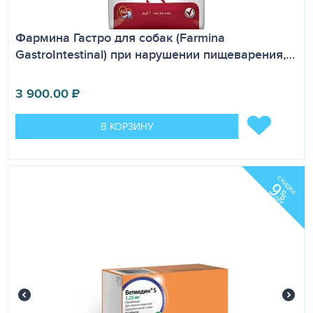
Белок животного происхождения: 93%.
Фармина Гастро для собак (Farmina
GastroIntestinal) при нарушении пищеварения,…
3 900.00
₽
В КОРЗИНУ
СКИДКА
9
%
OFF