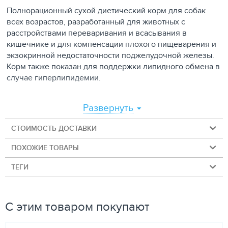
Полнорационный сухой диетический корм для собак
всех возрастов, разработанный для животных с
расстройствами переваривания и всасывания в
кишечнике и для компенсации плохого пищеварения и
экзокринной недостаточности поджелудочной железы.
Корм также показан для поддержки липидного обмена в
случае гиперлипидемии.
Общая характеристика
Развернуть
Alleva Care Gastrointestinal Low Fat - это высоко
СТОИМОСТЬ ДОСТАВКИ
усваиваемый рацион с низким содержанием жиров,
ПОХОЖИЕ ТОВАРЫ
повышенным содержанием натрия и калия, с отборной
растворимой клетчаткой (тыква, подорожник,
ТЕГИ
ксилоолигосахариды (X.O.S)) и другими пребиотиками. В
состав корма входит комплекс растительных
компонентов - фитонутриентов, полезных для
С этим товаром покупают
нормализации процессов пищеварения и улучшения
здоровья кишечника, а также комбинация трех
различных штаммов тщательно отобранных и