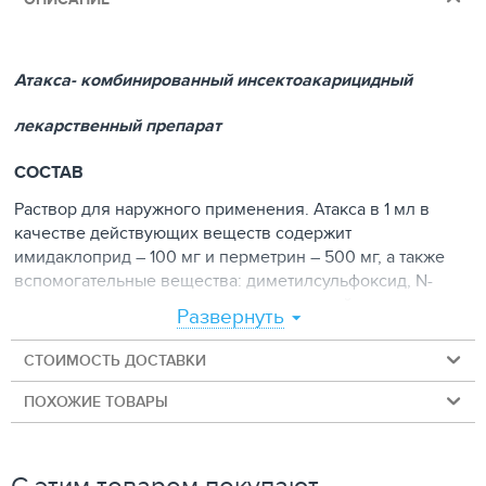
Атакса- комбинированный инсектоакарицидный
лекарственный препарат
СОСТАВ
Раствор для наружного применения. Атакса в 1 мл в
качестве действующих веществ содержит
имидаклоприд – 100 мг и перметрин – 500 мг, а также
вспомогательные вещества: диметилсульфоксид, N-
метилпирролидон, триглицериды средней цепи,
Развернуть
лимонную кислоту и бутилгидрокситолуол.
По внешнему виду представляет собой прозрачную
СТОИМОСТЬ ДОСТАВКИ
жидкость от желтого до светло-коричневого цвета.
Отпускается без рецепта ветеринарного врача.
ПОХОЖИЕ ТОВАРЫ
ФАРМАКОЛОГИЧЕСКИЕ СВОЙСТВА
Препарат Атакса относится к фармакотерапевтической
С этим товаром покупают