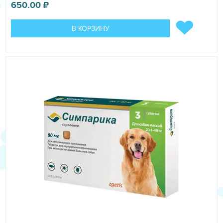
действием, механизм которого заключается в
650.00
₽
блокировании передачи нервных импульсов, что
вызывает нарушение координации движений, паралич и
В КОРЗИНУ
гибель эктопаразитов.
Имидаклоприд относится к хлороникотиниловым
инсектицидам, которые взаимодействуют с
ацетилхолиновыми рецепторами членистоногих,
нарушают передачу нервных импульсов, вызывая
гибель насекомых. Действуя как активатор нервного
узла членистоногих, имидаклоприд усиливает также
инсектицидное действие перметрина.
После применения препарата Атакса его активные
компоненты, практически не всасываясь в системный
кровоток, быстро распределяются по поверхности тела
и, удерживаясь на эпидермисе и шерсти, оказывают
длительное (до 4-х недель) контактное инсектицидное
действие.
Атакса по степени воздействия на организм относится к
умеренно опасным веществам (3 класс опасности по
ГОСТ 12.1.007-76), при нанесении на кожу в
рекомендуемых дозах не оказывает местно-