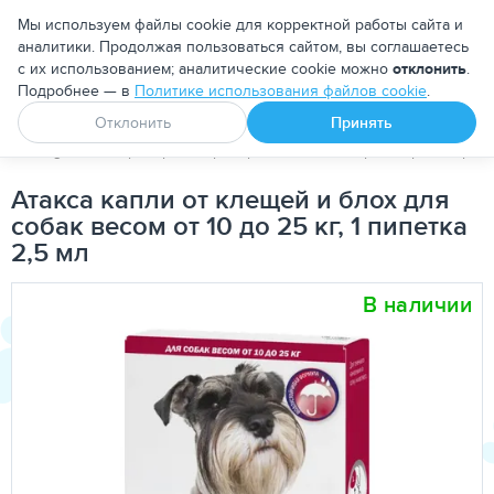
Москва
Мы используем файлы cookie для корректной работы сайта и
аналитики. Продолжая пользоваться сайтом, вы соглашаетесь
с их использованием; аналитические cookie можно
отклонить
.
Подробнее — в
Политике использования файлов cookie
.
Апоквел
Ветмедин
От блох и клещей
Отклонить
Принять
PetDog
Ветеринарные препараты
Антипаразитарные преп
Атакса капли от клещей и блох для
собак весом от 10 до 25 кг, 1 пипетка
2,5 мл
В наличии