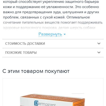
который способствует укреплению защитного барьера
кожи и поддержанию её увлажненности. Это особенно
важно для предотвращения зуда, шелушения и других
проблем, связанных с сухой кожей. Оптимальное
сочетание питательных веществ помогает поддерживать
здоровье волосяного покрова, делая шерсть собаки
гладкой, блестящей и густой. Это не только придает
Развернуть
животному красивый внешний вид, но и
свидетельствует об общем хорошем состоянии его
СТОИМОСТЬ ДОСТАВКИ
организма. Говяжий коллаген в составе способствует
ПОХОЖИЕ ТОВАРЫ
поддержанию упругости и эластичности кожи. У собак,
особенно более старшего возраста, эластичность кожи
может уменьшаться, что может приводить к
дискомфорту и сухости. Говяжий коллаген помогает
С этим товаром покупают
сохранить естественную эластичность кожи.
Состав:
порошок яблока, железо (гемоглобин), коллаген
говяжий, микрокристаллическая целлюлоза, витамин С,
витамин Е, комплексная пищевая добавка «аромат