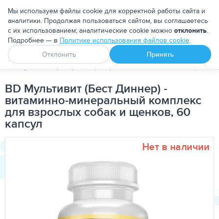
Москва
Мы используем файлы cookie для корректной работы сайта и
аналитики. Продолжая пользоваться сайтом, вы соглашаетесь
с их использованием; аналитические cookie можно
отклонить
.
Подробнее — в
Политике использования файлов cookie
.
Апоквел
Ветмедин
От блох и клещей
Отклонить
Принять
PetDog
Ветеринарные препараты
Витамины и минералы
BD Мультивит (Бест Диннер) -
витаминно-минеральный комплекс
для взрослых собак и щенков, 60
капсул
Нет в наличии