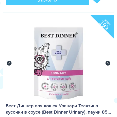
В КОРЗИНУ
СКИДКА
19
%
OFF
Бест Диннер для кошек Уринари Телятина
кусочки в соусе (Best Dinner Urinary), паучи 85…