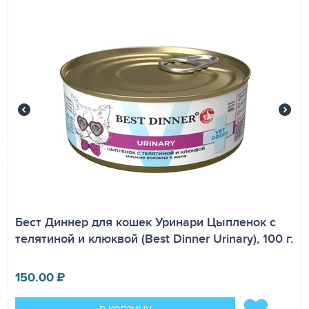
кошек старше 1 года.
Кормление
Норму подбирайте согласно инструкции на упаковке с
учётом веса животного. Обеспечьте постоянный доступ
к свежей воде.
Бест Диннер для кошек Уринари Цыпленок с
телятиной и клюквой (Best Dinner Urinary), 100 г.
150.00
₽