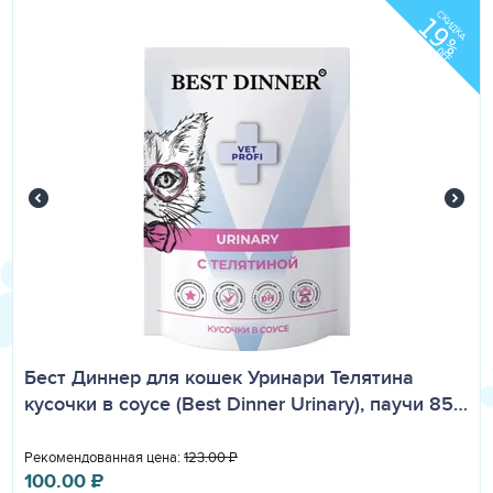
СКИДКА
19
%
OFF
Бест Диннер для кошек Уринари Телятина
кусочки в соусе (Best Dinner Urinary), паучи 85…
Рекомендованная цена:
123.00
₽
100.00
₽