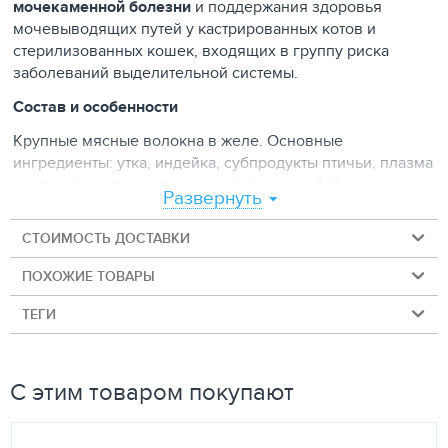
мочекаменной болезни
и поддержания здоровья
мочевыводящих путей у кастрированных котов и
стерилизованных кошек, входящих в группу риска
заболеваний выделительной системы.
Состав и особенности
Крупные мясные волокна в желе. Основные
ингредиенты: утка, индейка, субпродукты птичьи, плазма
крови, масло подсолнечное, дрожжи, рыбий жир,
Развернуть
морские водоросли, цитрат калия, травы, почечный
сбор. Ключевые компоненты:
клюква
— для здоровья
СТОИМОСТЬ ДОСТАВКИ
мочевыводящих путей;
утка
— диетическое, легко
усваиваемое мясо с полноценным белком;
таурин
—
ПОХОЖИЕ ТОВАРЫ
для зрения, репродуктивной и выделительной систем;
ТЕГИ
юкка Шидигера
— снижает запах в лотке. Высокая
влажность (около 82%) важна для правильной работы
выделительной системы.
С этим товаром покупают
Для кого
Для взрослых кастрированных котов и стерилизованных