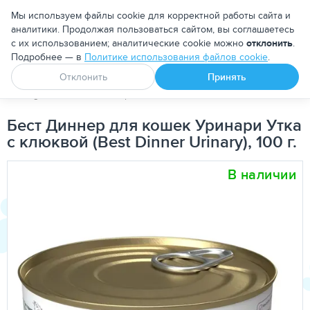
Москва
Мы используем файлы cookie для корректной работы сайта и
аналитики. Продолжая пользоваться сайтом, вы соглашаетесь
с их использованием; аналитические cookie можно
отклонить
.
Подробнее — в
Политике использования файлов cookie
.
Апоквел
Ветмедин
От блох и клещей
Отклонить
Принять
PetDog
Кошкам
Корма для кошек
Лечебно-диетически
Бест Диннер для кошек Уринари Утка
с клюквой (Best Dinner Urinary), 100 г.
В наличии