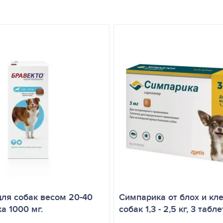
ащищённом от света месте, отдельно от пищевых продуктов и кормо
й хранения в закрытой упаковке производителя – 2 года со дня п
менения. Владельцу животного нет необходимости проводить расчё
яет на эффективность и безопасность препарата.
пятствует случайному вытеканию препарата, обеспечивает максим
для собак весом 20-40
Симпарика от блох и кл
ка 1000 мг.
собак 1,3 - 2,5 кг, 3 табле