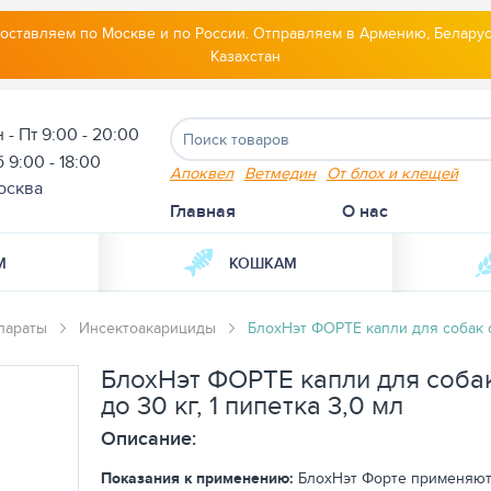
оставляем по Москве и по России. Отправляем в Армению, Беларус
Казахстан
 - Пт 9:00 - 20:00
 9:00 - 18:00
Апоквел
Ветмедин
От блох и клещей
осква
Главная
О нас
М
КОШКАМ
параты
Инсектоакарициды
БлохНэт ФОРТЕ капли для собак от
БлохНэт ФОРТЕ капли для собак
до 30 кг, 1 пипетка 3,0 мл
Описание:
Показания к применению:
БлохНэт Форте применяют