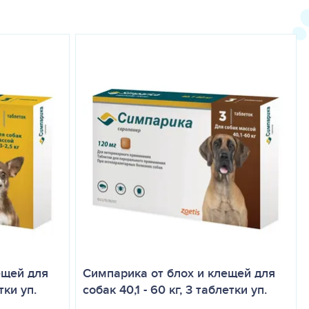
в, при температуре не выше 25 ˚C.
роизводства.
ты нужной дозы, что исключает вероятность ошибки при
альную точность нанесения. Содержимое пипетки легко
ещей для
Симпарика от блох и клещей для
тки уп.
собак 40,1 - 60 кг, 3 таблетки уп.