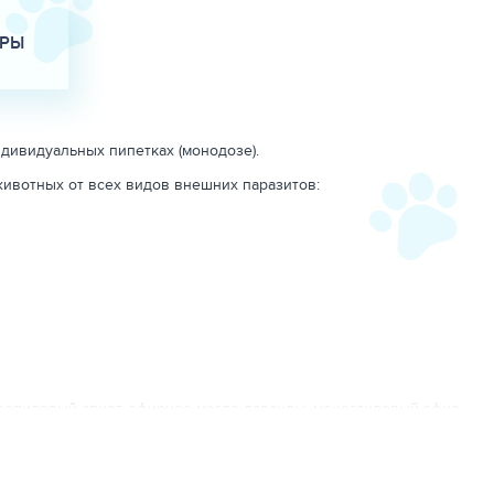
АРЫ
дивидуальных пипетках (монодозе).
ивотных от всех видов внешних паразитов:
пропиловый спирт, эфирное масло лаванды, моноэтиловый эфир