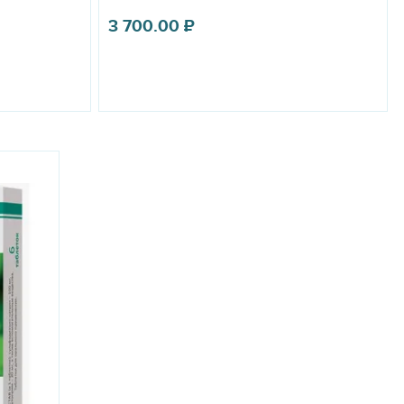
(в том числе в анамнезе). Запрещается применять БлохНэт
3 700.00
₽
 перепонки.
звития вшей, блох, власоедов и клещей (иксодовых,
торов и глутамат-хлорных (Glu-хлорных) каналов ЦНС
ности центральной нервной системы, параличу и гибели
мпонент предотвращает появление половозрелых насекомых на
пливаются в липидном слое, покрывающем эпидермис,
ивотного от эктопаразитов.
изывания животным. В несколько точек в области спины между