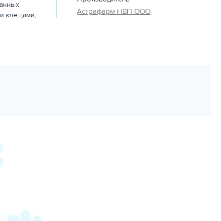
ванных
Астрафарм НВП ООО
и клещами,