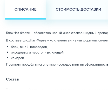
ОПИСАНИЕ
СТОИМОСТЬ ДОСТАВКИ
БлохНэт Форте –
абсолютно новый инсектоакарицидный препара
В составе БлохНэт Форте
– усиленная активная формула, соче
блох, вшей, власоедов,
иксодовых и чесоточных клещей,
комаров.
Препарат прошёл многолетние исследования на эффективность
Состав
В качестве действующих веществ препарат содержит фипронил,
диэтиленгликоля.