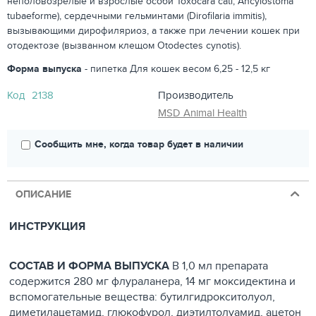
неполовозрелые и взрослые особи Toxocara cati, Ancylostoma
tubaeforme), сердечными гельминтами (Dirofilaria immitis),
вызывающими дирофиляриоз, а также при лечении кошек при
отодектозе (вызванном клещом Otodectes cynotis).
Форма выпуска
- пипетка Для кошек весом 6,25 - 12,5 кг
Код
2138
Производитель
MSD Animal Health
Сообщить мне, когда товар будет в наличии
ОПИСАНИЕ
ИНСТРУКЦИЯ
СОСТАВ И ФОРМА ВЫПУСКА
В 1,0 мл препарата
содержится 280 мг флураланера, 14 мг моксидектина и
вспомогательные вещества: бутилгидрокситолуол,
диметилацетамид, глюкофурол, диэтилтолуамид, ацетон