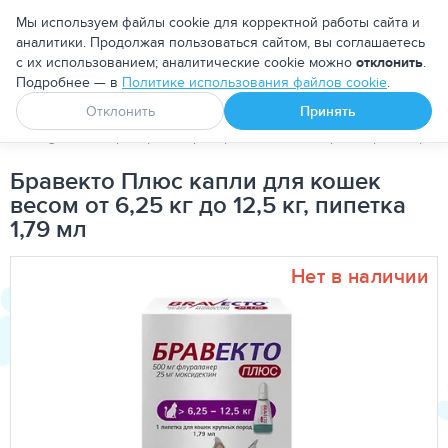
Москва
Мы используем файлы cookie для корректной работы сайта и
аналитики. Продолжая пользоваться сайтом, вы соглашаетесь
с их использованием; аналитические cookie можно
отклонить
.
Подробнее — в
Политике использования файлов cookie
.
Апоквел
Ветмедин
От блох и клещей
Отклонить
Принять
PetDog
Ветеринарные препараты
Антипаразитарные преп
Бравекто Плюс капли для кошек
весом от 6,25 кг до 12,5 кг, пипетка
1,79 мл
Нет в наличии