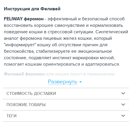
Инструкция для Феливей
FELIWAY феромон
- эффективный и безопасный способ
восстановить хорошее самочувствие и нормализовать
поведение кошки в стрессовой ситуации. Синтетический
аналог феромона лицевых желез кошки, который
"информирует" кошку об отсутствии причин для
беспокойства, стабилизируете ее эмоциональное
состояние, подавляет инстинкт маркировки мочой,
помогает кошкам ориентироваться и адаптироваться.
Феливей феромон
для кошек прост в применении:
диффузор включается в электрическую розетку,
Развернуть
действующее вещество испаряется и циркулирует в
воздухе, нормализуя эмоциональное состояние кошки.
СТОИМОСТЬ ДОСТАВКИ
Площадь действия 50 - 70 квадратных метров.
ПОХОЖИЕ ТОВАРЫ
Срок действия одного флакона: 4 недели.
ТЕГИ