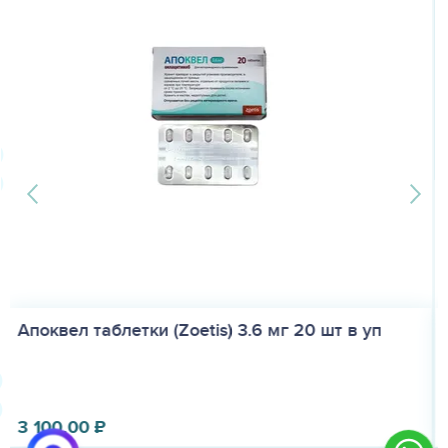
Бравекто для собак весом 10-20 кг, 1табле...
3 070.00
₽