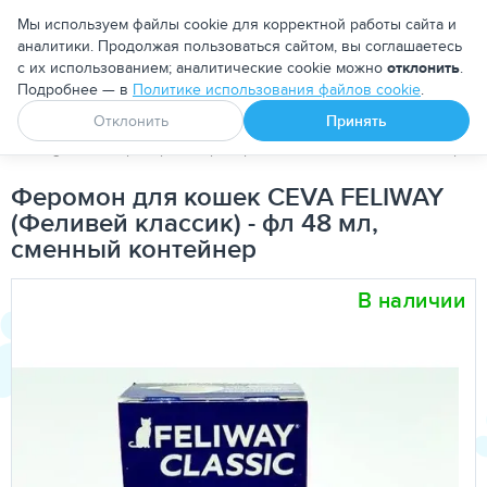
Москва
Мы используем файлы cookie для корректной работы сайта и
аналитики. Продолжая пользоваться сайтом, вы соглашаетесь
с их использованием; аналитические cookie можно
отклонить
.
Подробнее — в
Политике использования файлов cookie
.
Апоквел
Ветмедин
От блох и клещей
Отклонить
Принять
PetDog
Ветеринарные препараты
Зоогигиенические средс
Феромон для кошек CEVA FELIWAY
(Феливей классик) - фл 48 мл,
сменный контейнер
В наличии