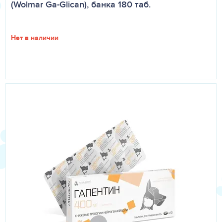
(Wolmar Ga-Glican), банка 180 таб.
введения собакам в рекомендованной дозе фирококсиб
быстро всасывается, максимальная концентрация в
крови достигается через 1,25 часа.
Нет в наличии
Период полувыведения составляет 8 часов. Фирококсиб
практически полностью связывается с белками крови,
метаболизируется в печени, выводится с желчью через
кишечник.
Фироко в качестве действующего вещества содержит
фирококсиб — 57 мг в таблетке, а также
вспомогательные вещества: Лудипресс (лактоза
моногидрат — 93%, Коллидон 30 - 3,5%, Коллидон СГ. -
3,5%), кальция стеарат, ароматизатор «Бекон».
Порядок применения:
Фироко назначают собакам в качестве
противовоспалительного, болеутоляющего и
жаропонижающего средства при лечении
остеоартрозов, а также после ортопедических,
стоматологических операций и операций на мягких