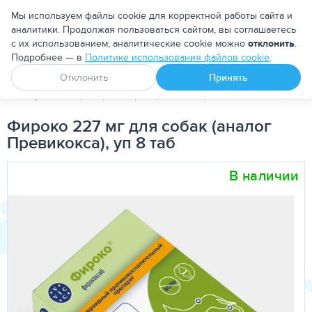
Москва
Мы используем файлы cookie для корректной работы сайта и
аналитики. Продолжая пользоваться сайтом, вы соглашаетесь
с их использованием; аналитические cookie можно
отклонить
.
Подробнее — в
Политике использования файлов cookie
.
Апоквел
Ветмедин
От блох и клещей
Отклонить
Принять
PetDog
Ветеринарные препараты
Противовоспалительные
Фироко 227 мг для собак (аналог
Превикокса), уп 8 таб
В наличии