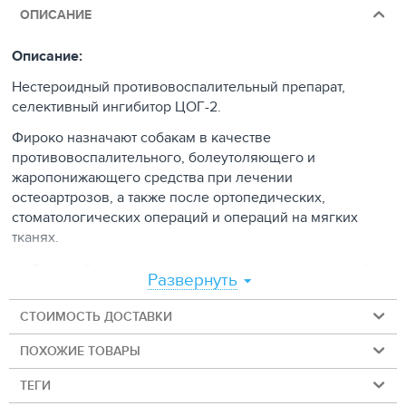
ОПИСАНИЕ
Описание:
Нестероидный противовоспалительный препарат,
селективный ингибитор ЦОГ-2.
Фироко назначают собакам в качестве
противовоспалительного, болеутоляющего и
жаропонижающего средства при лечении
остеоартрозов, а также после ортопедических,
стоматологических операций и операций на мягких
тканях.
Две удобные дозировки, рассчитанные на средний
Развернуть
курс лечения собак
СТОИМОСТЬ ДОСТАВКИ
Быстро всасывается, начинает действовать через 15
мин, максимальная концентрация в крови
ПОХОЖИЕ ТОВАРЫ
достигается через 1,25 часа
ТЕГИ
Купирует боль на 24 часа без «провала в