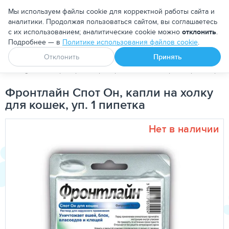
Москва
Мы используем файлы cookie для корректной работы сайта и
аналитики. Продолжая пользоваться сайтом, вы соглашаетесь
с их использованием; аналитические cookie можно
отклонить
.
Подробнее — в
Политике использования файлов cookie
.
Апоквел
Ветмедин
От блох и клещей
Отклонить
Принять
PetDog
Ветеринарные препараты
Антипаразитарные преп
Фронтлайн Спот Он, капли на холку
для кошек, уп. 1 пипетка
Нет в наличии