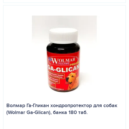
лекарственного средства можно нанести на кожу между
лопаток. Обработку проводят однократно. В запущенных
случаях отодектоза, осложненных отитами, назначают
антибактериальные и противовоспалительные средства.
Препарат можно применять у беременных и кормящих
кошек. Мыть животных шампунем можно не ранее 48
часов после обработки.
ПОБОЧНЫЕ ДЕЙСТВИЯ
У гиперчувствительных животных возможны
аллергические реакции. В этих случаях применение
препарата прекращают, остатки препарата на коже
удаляют при помощи ватного тампона и промывают
водой, при необходимости проводят
Волмар Га-Гликан хондропротектор для собак
десенсибилизирующую терапию.
(Wolmar Ga-Glican), банка 180 таб.