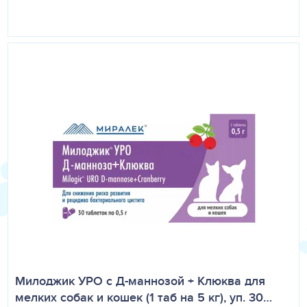
Милоджик УРО с Д-маннозой + Клюква для
мелких собак и кошек (1 таб на 5 кг), уп. 30…