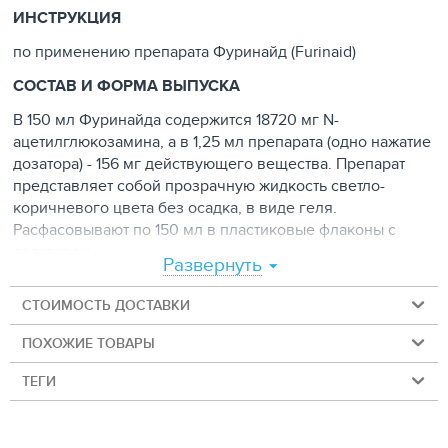
ИНСТРУКЦИЯ
по применению препарата Фуринайд (Furinaid)
СОСТАВ И ФОРМА ВЫПУСКА
В 150 мл Фуринайда содержится 18720 мг N-
ацетилглюкозамина, а в 1,25 мл препарата (одно нажатие
дозатора) - 156 мг действующего вещества. Препарат
представляет собой прозрачную жидкость светло-
коричневого цвета без осадка, в виде геля.
Расфасовывают по 150 мл в пластиковые флаконы с
дозатором.
Развернуть
ФАРМАКОЛОГИЧЕСКИЕ СВОЙСТВА
СТОИМОСТЬ ДОСТАВКИ
Фуринайд был специально разработан для кошек для
восстановления защитного слоя мочевыводящих путей
ПОХОЖИЕ ТОВАРЫ
и лечения идиопатического цистита различной
ТЕГИ
этиологии. Действующее вещество препарата - N-
ацетилглюкозамин - является структурной единицей
гликозаминогликанов, формирующих защитную пленку