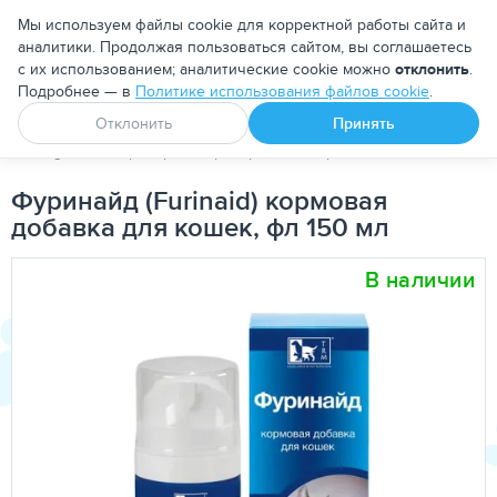
Москва
Мы используем файлы cookie для корректной работы сайта и
аналитики. Продолжая пользоваться сайтом, вы соглашаетесь
с их использованием; аналитические cookie можно
отклонить
.
Подробнее — в
Политике использования файлов cookie
.
Апоквел
Ветмедин
От блох и клещей
Отклонить
Принять
PetDog
Ветеринарные препараты
При заболеваниях моче
Фуринайд (Furinaid) кормовая
добавка для кошек, фл 150 мл
В наличии