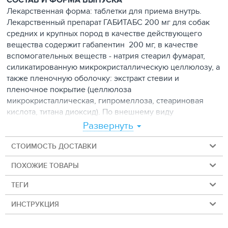
Лекарственная форма: таблетки для приема внутрь.
Лекарственный препарат ГАБИТАБС 200 мг для собак
средних и крупных пород в качестве действующего
вещества содержит габапентин 200 мг, в качестве
вспомогательных веществ - натрия стеарил фумарат,
силикатированную микрокристаллическую целлюлозу, а
также пленочную оболочку: экстракт стевии и
пленочное покрытие (целлюлоза
микрокристаллическая, гипромеллоза, стеариновая
кислота, титана диоксид). По внешнему виду
лекарственный препарат представляет собой таблетки
Развернуть
покрытые пленочной оболочкой белого или почти
белого цвета, двояковыпуклые, круглой формы, с
СТОИМОСТЬ ДОСТАВКИ
крестообразной риской на одной стороне.
ПОХОЖИЕ ТОВАРЫ
Выпускают расфасованным по 2 таблетки в блистеры из
металлополимерного материала и по 10 таблеток в
ТЕГИ
блистеры из фольги алюминиевой и пленки ПВХ.
Блистеры упаковывают по 1, 2 или 3 в картонную пачку в
ИНСТРУКЦИЯ
комплекте с инструкцией по применению.
Условия отпуска: без рецепта ветеринарного врача.