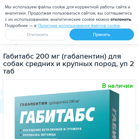
Москва
Мы используем файлы cookie для корректной работы сайта и
аналитики. Продолжая пользоваться сайтом, вы соглашаетесь
с их использованием; аналитические cookie можно
отклонить
.
Подробнее — в
Политике использования файлов cookie
.
Апоквел
Ветмедин
От блох и клещей
Отклонить
Принять
PetDog
Ветеринарные препараты
Зоогигиенические средс
Габитабс 200 мг (габапентин) для
собак средних и крупных пород, уп 2
таб
В наличии