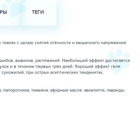
АРЫ
ТЕГИ
 тканях с целью снятия отёчности и мышечного напряжения
ушибов, вывихов, растяжений. Наибольший эффект достигается
узок и в течение первых трёх дней. Хороший эффект геля
 сухожилий, при острых асептических тенденитах,
, папоротника, тимьяна; эфирные масла: эвкалипта, лаванды,
ятен. Избегать попадания геля на слизистые оболочки. Не