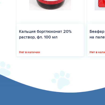
Кальция борглюконат 20%
Беафар
раствор, фл. 100 мл
на палец
Нет в наличии
Нет в нал