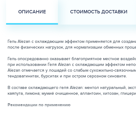
ОПИСАНИЕ
СТОИМОСТЬ ДОСТАВКИ
Гель Alezan с охлаждающим эффектом применяется для создан
после физических нагрузок, для нормализации обменных проц
Гель опосредованно оказывает благоприятное местное воздейс
при использовании Геля Alezan с охлаждающим эффектом непос
Alezan отмечается у лошадей со слабым сухожильно-связочным 
тендовагинитах, бурситах и при остром серозном синовите.
В составе охлаждающего геля Alezan: ментол натуральный, экст
каяпута, лимона; мумиё очищенное, аллантоин, хитозан, глицер
Рекомендации по применению
Гель наносят лёгким массажным движением на проблемный участ
наносить на поврежденную кожу.
Условия хранения