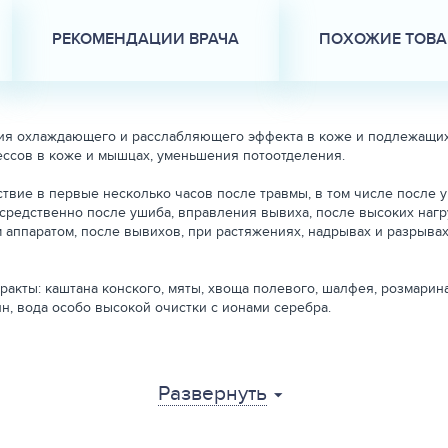
РЕКОМЕНДАЦИИ ВРАЧА
ПОХОЖИЕ ТОВ
ия охлаждающего и расслабляющего эффекта в коже и подлежащих
ессов в коже и мышцах, уменьшения потоотделения.
твие в первые несколько часов после травмы, в том числе после 
редственно после ушиба, вправления вывиха, после высоких нагр
аппаратом, после вывихов, при растяжениях, надрывах и разрывах
ракты: каштана конского, мяты, хвоща полевого, шалфея, розмарина
ин, вода особо высокой очистки с ионами серебра.
ок 1-2 раза в день. Гель легко впитывается, не оставляя жирных п
Развернуть