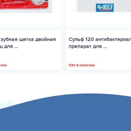
 зубная щетка двойная
Сульф 120 антибактериа
 для ...
препарат для ...
ичии
Нет в наличии