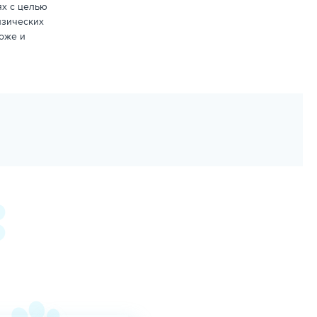
ях с целью
изических
оже и