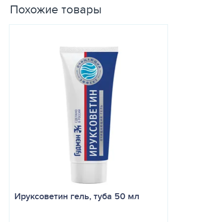
Похожие товары
Хранить в закрытой заводской упаковке, в защищенном от света
Ируксоветин гель, туба 50 мл