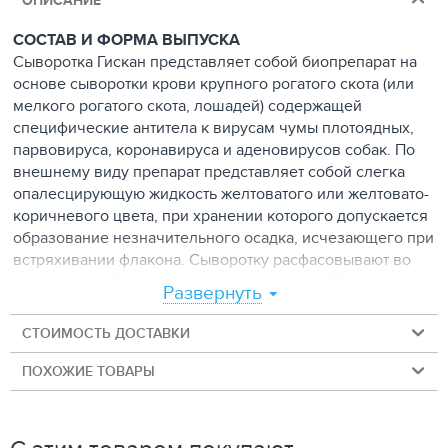
ОПИСАНИЕ
СОСТАВ И ФОРМА ВЫПУСКА
Сыворотка Гискан представляет собой биопрепарат на
основе сыворотки крови крупного рогатого скота (или
мелкого рогатого скота, лошадей) содержащей
специфические антитела к вирусам чумы плотоядных,
парвовируса, коронавируса и аденовирусов собак. По
внешнему виду препарат представляет собой слегка
опалесцирующую жидкость желтоватого или желтовато-
коричневого цвета, при хранении которого допускается
образование незначительного осадка, исчезающего при
встряхивании флакона. Сыворотку расфасовывают во
флаконах по 2 мл (1 доза), упакованных по 10 штук в
Развернуть
пластиковую коробку.
СТОИМОСТЬ ДОСТАВКИ
ФАРМАКОЛОГИЧЕСКИЕ СВОЙСТВА
Сыворотка Гискан поддерживает пассивный иммунитет у
ПОХОЖИЕ ТОВАРЫ
собак в течение 14 дней после введения, для более
длительной защиты от вирусов животным применяют
вакцину. Сыворотка Гискан оказывает лечебное