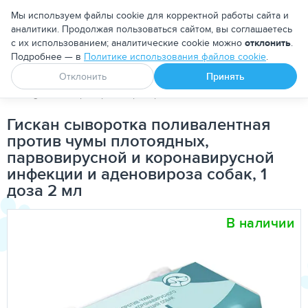
Москва
Мы используем файлы cookie для корректной работы сайта и
аналитики. Продолжая пользоваться сайтом, вы соглашаетесь
с их использованием; аналитические cookie можно
отклонить
.
Подробнее — в
Политике использования файлов cookie
.
Апоквел
Ветмедин
От блох и клещей
Отклонить
Принять
PetDog
Ветеринарные препараты
Вакцины
Гискан сыв
Гискан сыворотка поливалентная
против чумы плотоядных,
парвовирусной и коронавирусной
инфекции и аденовироза собак, 1
доза 2 мл
В наличии