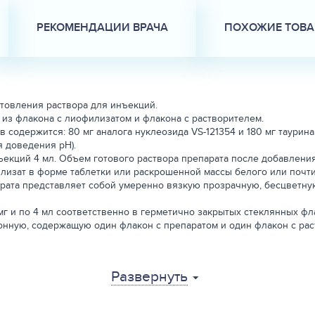
РЕКОМЕНДАЦИИ ВРАЧА
ПОХОЖИЕ ТОВ
товления раствора для инъекций.
из флакона с лиофилизатом и флакона с растворителем.
содержится: 80 мг аналога нуклеозида VS-121354 и 180 мг таурина
я доведения pH).
екций 4 мл. Объем готового раствора препарата после добавления
изат в форме таблетки или раскрошенной массы белого или почти
парата представляет собой умеренно вязкую прозрачную, бесцветн
г и по 4 мл соответственно в герметично закрытых стеклянных ф
тонную, содержащую один флакон с препаратом и один флакон с ра
Развернуть
уклеотидный ингибитор РНК-полимеразы вируса инфекционного пери
ещенный аналог аденин-С-нуклеозида рибозы, является молекуля
ках организма и ингибирует синтез вирусной PНK вируса инфекци