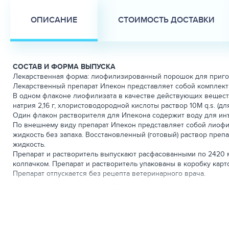
ОПИСАНИЕ
СТОИМОСТЬ ДОСТАВКИ
СОСТАВ И ФОРМА ВЫПУСКА
Лекарственная форма: лиофилизированный порошок для приго
Лекарственный препарат Ипекон представляет собой комплект 
В одном флаконе лиофилизата в качестве действующих веществ 
натрия 2,16 г, хлористоводородной кислоты раствор 10М q.s. (дл
Один флакон растворителя для Ипекона содержит воду для инъ
По внешнему виду препарат Ипекон представляет собой лиофил
жидкость без запаха. Восстановленный (готовый) раствор пре
жидкость.
Препарат и растворитель выпускают расфасованными по 2420 м
колпачком. Препарат и растворитель упакованы в коробку кар
Препарат отпускается без рецепта ветеринарного врача.
ФАРМАКОЛОГИЧЕСКИЕ СВОЙСТВА
Фармакотерапевтическая группа: противовирусное средство (н
Аналог нуклеозида VS-121354 представляет собой Г-цианозам
нуклеозидтрифосфата (НТФ), который метаболизируется в клет