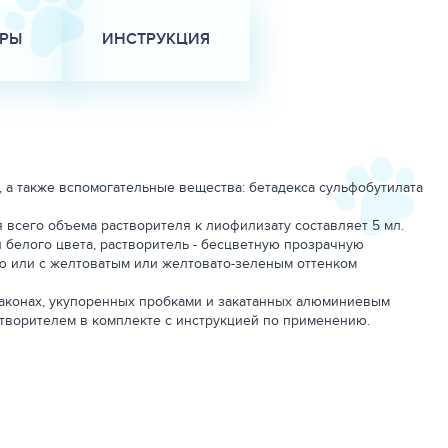
АРЫ
ИНСТРУКЦИЯ
, а также вспомогательные вещества: бетадекса сульфобутилата
 всего объема растворителя к лиофилизату составляет 5 мл.
 белого цвета, растворитель - бесцветную прозрачную
ую или с желтоватым или желтовато-зеленым оттенком
лаконах, укупоренных пробками и закатанных алюминиевым
створителем в комплекте с инструкцией по применению.
тонита кошек (FIPV)).
рным предшественником фармакологически активной молекулы
онного перитонита кошек. Молекулы действующего вещества