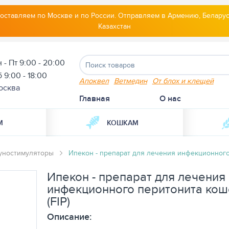
оставляем по Москве и по России. Отправляем в Армению, Беларус
Казахстан
 - Пт 9:00 - 20:00
 9:00 - 18:00
Апоквел
Ветмедин
От блох и клещей
осква
Главная
О нас
М
КОШКАМ
уностимуляторы
Ипекон - препарат для лечения инфекционного 
Ипекон - препарат для лечения
инфекционного перитонита кош
(FIP)
Описание: