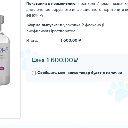
Показания к применению:
Препарат
Ипекон
назнача
для лечения вирусного инфекционного перитонита 
(ИПК\
FIP
).
Форма выпуска:
в упаковке 2 флакона (1
лиофилизат+1растворитель)
Итого:
1 600.00
₽
1 600.00
₽
Цена
Сообщить мне, когда товар будет в наличии