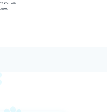
ют кошкам
кошек