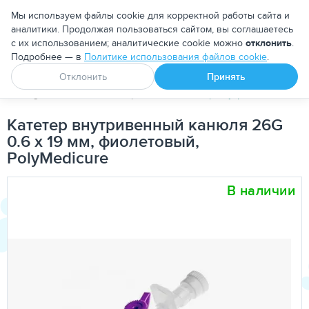
Москва
Мы используем файлы cookie для корректной работы сайта и
аналитики. Продолжая пользоваться сайтом, вы соглашаетесь
с их использованием; аналитические cookie можно
отклонить
.
Подробнее — в
Политике использования файлов cookie
.
Апоквел
Ветмедин
От блох и клещей
Отклонить
Принять
PetDog
Расходные материалы
Катетер внутривенный канюл
Катетер внутривенный канюля 26G
0.6 х 19 мм, фиолетовый,
PolyMedicure
В наличии