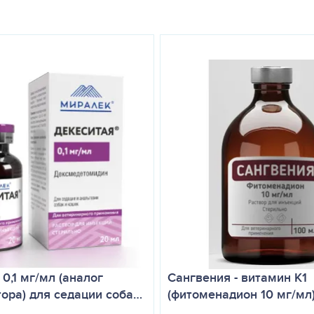
ного к его компонентам. Запрещается применение Кормедана при 
(при стенозе аорты, других функциональных и анатомических особ
 компонентам препарата, гипертрофическая кардиомиопатия, стен
6 месяцев, беременность.
ого введения возможна временная припухлость или воспалительна
но от продуктов питания и кормов, в защищенном от прямых солнечн
0,1 мг/мл (аналог
Сангвения - витамин К1
ора) для седации соба…
(фитоменадион 10 мг/мл