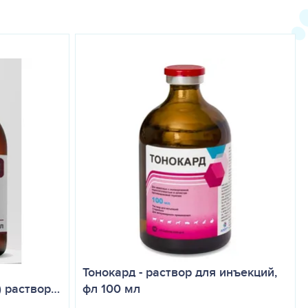
гипертрофической кардиомиопатии и клинических состояниях,
енностях). Противопоказанием также является печеночная
оз аорты и другие функциональные и анатомические
я реакция от умеренной до лёгкой степени в месте введения
ых лучей месте, при температуре от 5 °С до 25 °С.
Тонокард - раствор для инъекций,
) раствор…
фл 100 мл