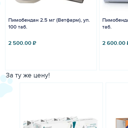
Пимобендан 2.5 мг (Ветфарм), уп.
Пимобенда
100 таб.
таб.
2 500.00
₽
2 600.00
За ту же цену!