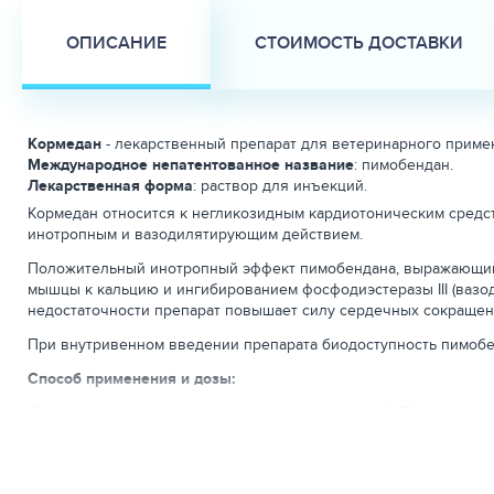
ОПИСАНИЕ
СТОИМОСТЬ ДОСТАВКИ
Кормедан
-
лекарственный препарат для ветеринарного приме
Международное непатентованное название
: пимобендан.
Лекарственная форма
: раствор для инъекций.
Кормедан относится к негликозидным кардиотоническим средс
инотропным и вазодилятирующим действием.
Положительный инотропный эффект пимобендана, выражающийс
мышцы к кальцию и ингибированием фосфодиэстеразы III (ваз
недостаточности препарат повышает силу сердечных сокращени
При внутривенном введении препарата биодоступность пимобе
Способ применения и дозы:
Собакам вводят однократно внутривенно в дозе 0,15 мг пимобенд
Каждый флакон с препаратом рассчитан только для одноразо
После вскрытия флакона лекарственный препарат использова