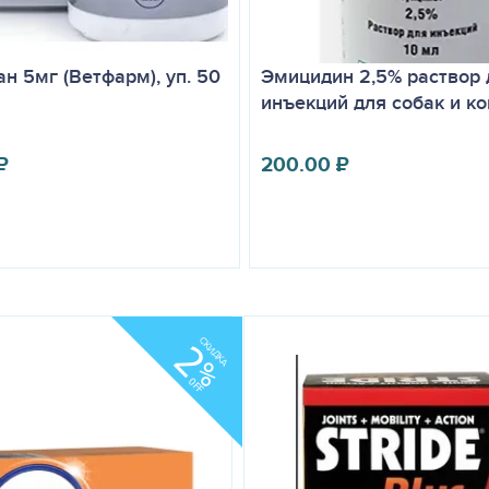
н 5мг (Ветфарм), уп. 50
Эмицидин 2,5% раствор 
инъекций для собак и к
₽
200.00
₽
СКИДКА
2
%
OFF