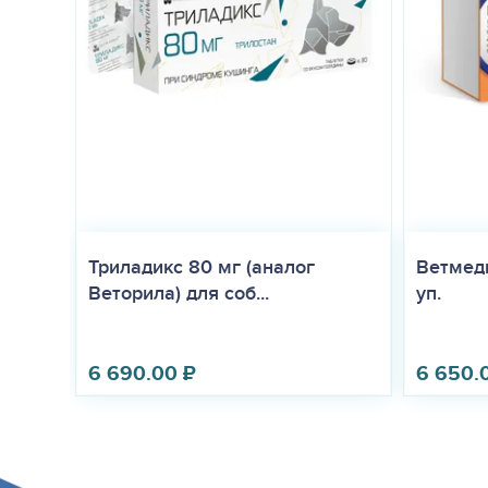
Триладикс 80 мг (аналог
Ветмеди
Веторила) для соб...
уп.
6 690.00
₽
6 650.