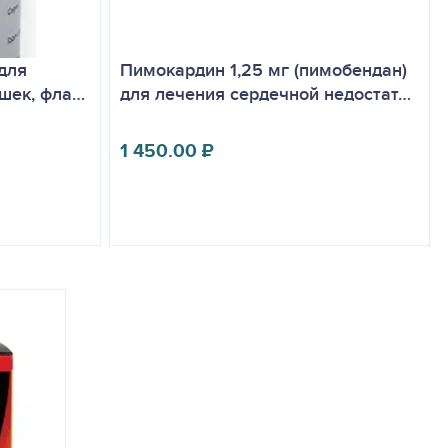
для
Пимокардин 1,25 мг (пимобендан)
ошек, фла…
для лечения сердечной недостат…
1 450.00
₽