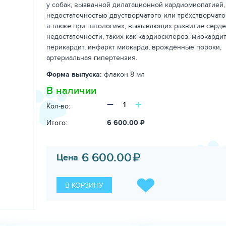
у собак, вызванной дилатационной кардиомиопатией,
недостаточностью двустворчатого или трёхстворчато
а также при патологиях, вызывающих развитие серд
недостаточности, таких как кардиосклероз, миокардит
перикардит, инфаркт миокарда, врождённые пороки,
артериальная гипертензия.
Форма выпуска:
флакон 8 мл
В наличии
−
+
Кол-во:
Итого:
6 600.00
₽
6 600.00
₽
Цена
В КОРЗИНУ