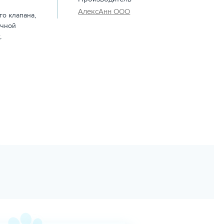
АлексАнн ООО
го клапана,
ечной
,