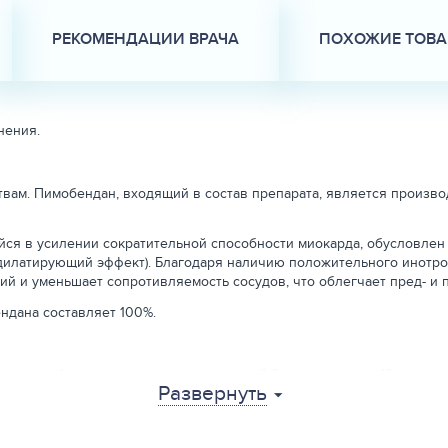
РЕКОМЕНДАЦИИ ВРАЧА
ПОХОЖИЕ ТОВ
нения.
твам. Пимобендан, входящий в состав препарата, является произ
я в усилении сократительной способности миокарда, обусловлен
одилатирующий эффект). Благодаря наличию положительного инотр
й и уменьшает сопротивляемость сосудов, что облегчает пред- и 
ндана составляет 100%.
ана на 1 кг массы тела (эквивалентно 2,0 мл препарата/ 10 кг массы
Развернуть
вого применения.
ть немедленно.