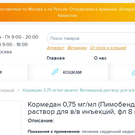
оставляем по Москве и по России. Отправляем в Армению, Беларус
Казахстан
 - Пт 9:00 - 20:00
 9:00 - 18:00
Апоквел
Ветмедин
От блох и клещей
осква
Главная
О нас
М
КОШКАМ
сердца)
Кормедан 0,75 мг/мл (аналог Ветмедина) раствор для в/
Кормедан 0,75 мг/мл (Пимобенд
раствор для в/в инъекций, фл 8
Описание:
Показания к применению
: лечение сердечной недос