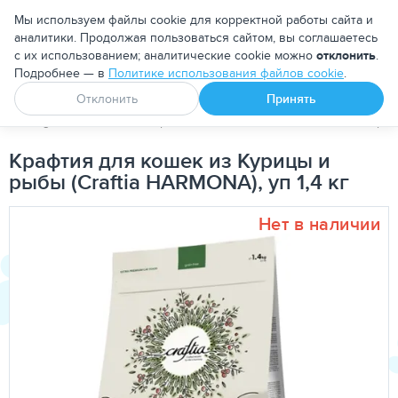
Москва
Мы используем файлы cookie для корректной работы сайта и
аналитики. Продолжая пользоваться сайтом, вы соглашаетесь
с их использованием; аналитические cookie можно
отклонить
.
Подробнее — в
Политике использования файлов cookie
.
Апоквел
Ветмедин
От блох и клещей
Отклонить
Принять
PetDog
Кошкам
Корма для кошек
Повседневные корма
Крафтия для кошек из Курицы и
рыбы (Craftia HARMONA), уп 1,4 кг
Нет в наличии