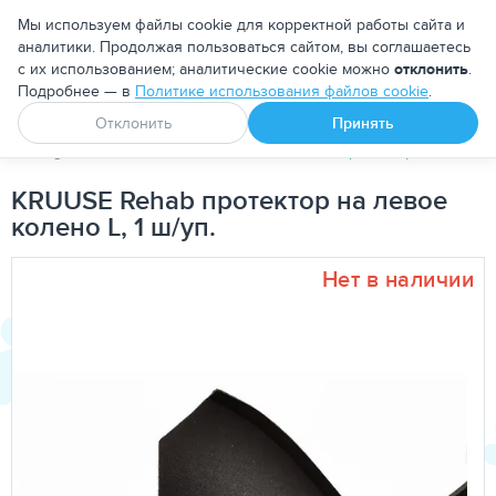
Москва
Мы используем файлы cookie для корректной работы сайта и
аналитики. Продолжая пользоваться сайтом, вы соглашаетесь
с их использованием; аналитические cookie можно
отклонить
.
Подробнее — в
Политике использования файлов cookie
.
Апоквел
Ветмедин
От блох и клещей
Отклонить
Принять
PetDog
Реабилитация
KRUUSE Rehab протектор на левое ко
KRUUSE Rehab протектор на левое
колено L, 1 ш/уп.
Нет в наличии