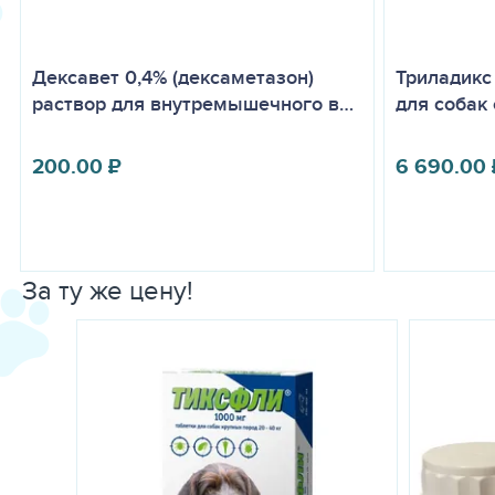
Дексавет 0,4% (дексаметазон)
Триладикс
раствор для внутремышечного в…
для собак о
200.00
₽
6 690.00
За ту же цену!