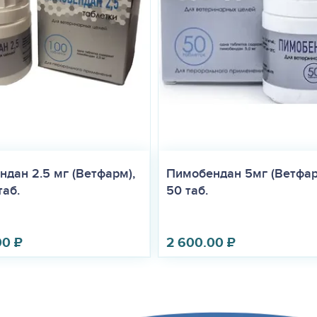
дан 2.5 мг (Ветфарм),
Пимобендан 5мг (Ветфарм
таб.
50 таб.
00
₽
2 600.00
₽