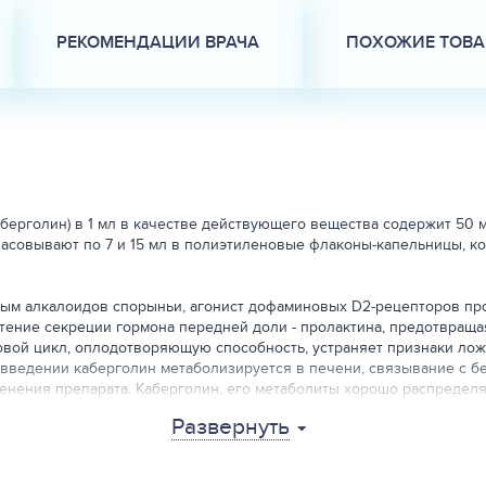
РЕКОМЕНДАЦИИ ВРАЧА
ПОХОЖИЕ ТОВ
берголин) в 1 мл в качестве действующего вещества содержит 50
фасовывают по 7 и 15 мл в полиэтиленовые флаконы-капельницы, к
ным алкалоидов спорыньи, агонист дофаминовых D2-рецепторов пр
тение секреции гормона передней доли - пролактина, предотвраща
вой цикл, оплодотворяющую способность, устраняет признаки ложн
ведении каберголин метаболизируется в печени, связывание с бел
енения препарата. Каберголин, его метаболиты хорошо распределя
-кратное превышение концентрации каберголина, его метаболитов
Развернуть
 % и 60 % соответственно) в течение нескольких дней, с молоком
яжелой степени изменений фармакокинетики каберголина не выявл
и в рекомендуемых дозах не обладает сенсебилизирующим и мест