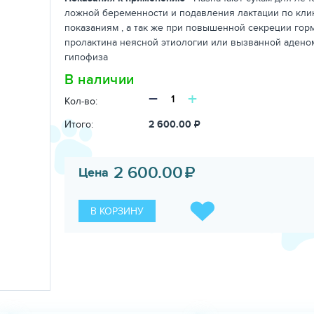
ложной беременности и подавления лактации по кл
показаниям , а так же при повышенной секреции гор
пролактина неясной этиологии или вызванной адено
гипофиза
В наличии
−
+
Кол-во:
Итого:
2 600.00
₽
2 600.00
₽
Цена
В КОРЗИНУ