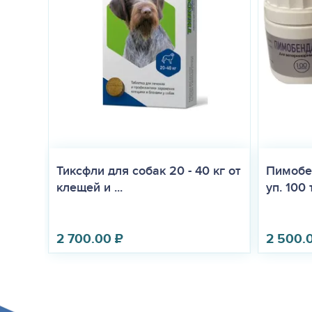
Тиксфли для собак 20 - 40 кг от
Пимобен
клещей и ...
уп. 100 
2 700.00
₽
2 500.