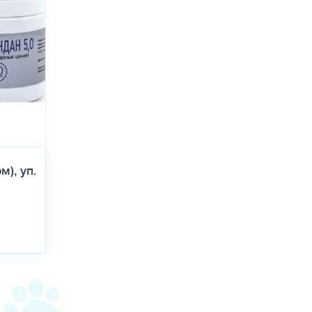
), уп.