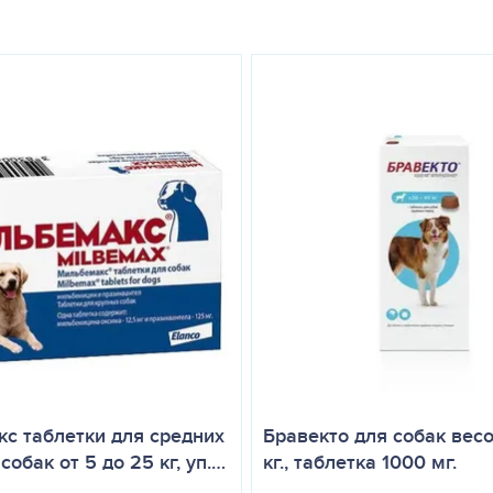
ия лактации по клиническим показаниям (в случаях раннего отъем
иза.
 или принудительно на корень языка из расчета 0,1 мл (или 3 капли
еменности после прекращения дачи препарата курс можно повтори
ния могут наблюдаться однократная рвота, отсутствие аппетита, с
ость носа, рвота, обморочное состояние, резкое падение артери
дота используют метоклопрамид.
препарата. Не следует применять препарат при беременности из-з
именение препарата вместе с антагонистами дофаминовых D2-рец
ющими лекарственными средствами, а также назначать после хирур
с таблетки для средних
Бравекто для собак вес
нь связывания с белками плазмы, с малой вероятностью может вл
собак от 5 до 25 кг, уп.…
кг., таблетка 1000 мг.