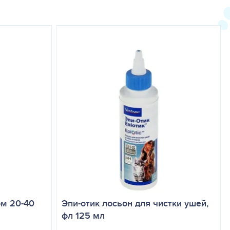
а щенков), а так же при повышенной секреции гормона
) на 1 кг веса животного 1 раз в день в течение 4 - 6 дней.
ть.
онливость. В этих случаях прекращение применения препарата
ального давления и галлюцинации. Животным назначают
а усиления вероятности аборта, животным с пониженным
епторов (производные фенотиазина, бутирофенона,
гических операций из-за возможного усиления гипотензивного
ом 20-40
Эпи-отик лосьон для чистки ушей,
иять на связь каберголина с белками плазмы.
фл 125 мл