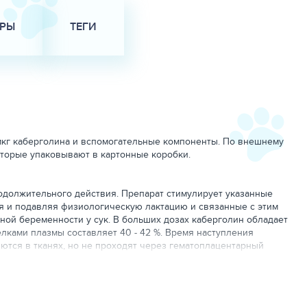
АРЫ
ТЕГИ
 мкг каберголина и вспомогательные компоненты. По внешнему
оторые упаковывают в картонные коробки.
одолжительного действия. Препарат стимулирует указанные
я и подавляя физиологическую лактацию и связанные с этим
ой беременности у сук. В больших дозах каберголин обладает
ками плазмы составляет 40 - 42 %. Время наступления
ются в тканях, но не проходят через гематоплацентарный
 в гипофизе по сравнению с содержанием в плазме крови.
 и менее 4 % вещества обнаруживается в моче в неизмененном
ено. Лакто-Стоп по степени воздействия на организм
нораздражающим действием.