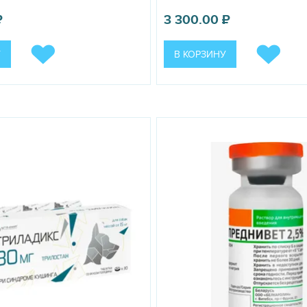
для детей и животных месте. Отдельно от пищевых продуктов и кор
₽
3 300.00
₽
У
В КОРЗИНУ
кий с/о, пос. Новый Милет, Полтевское шоссе, влад. 4.