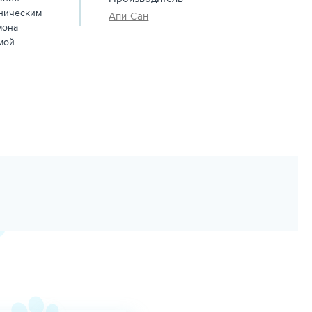
иническим
Апи-Сан
мона
мой