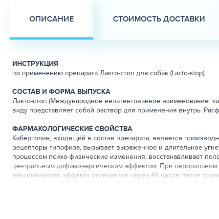
ОПИСАНИЕ
СТОИМОСТЬ ДОСТАВКИ
ИНСТРУКЦИЯ
по применению препарата Лакто-стоп для собак (Lacto-stop)
СОСТАВ И ФОРМА ВЫПУСКА
Лакто-стоп (Международное непатентованное наименование: ка
виду представляет собой раствор для применения внутрь. Рас
ФАРМАКОЛОГИЧЕСКИЕ СВОЙСТВА
Каберголин, входящий в состав препарата, является производ
рецепторы гипофиза, вызывает выраженное и длительное угне
процессом психо-физические изменения, восстанавливает поло
центральным дофаминергическим эффектом. При пероральном в
максимального эффекта отмечается через 48 часов после прим
барьер, в исследованиях на животных выявлено более чем 100
Каберголин и метаболиты выводятся почками и кишечником (22
виде. У животных с почечной недостаточностью умеренной и т
теплокровных животных относится к малоопасным веществам 