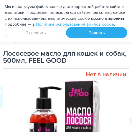
Москва
Мы используем файлы cookie для корректной работы сайта и
аналитики. Продолжая пользоваться сайтом, вы соглашаетесь
с их использованием; аналитические cookie можно
отклонить
.
Подробнее — в
Политике использования файлов cookie
.
Апоквел
Ветмедин
От блох и клещей
Отклонить
Принять
PetDog
Ветеринарные препараты
Витамины и минералы
Лососевое масло для кошек и собак,
500мл, FEEL GOOD
Нет в наличии