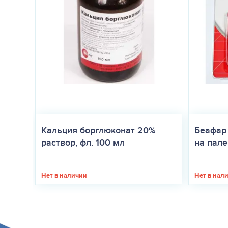
Кальция борглюконат 20%
Беафар
раствор, фл. 100 мл
на палец
Нет в наличии
Нет в нал