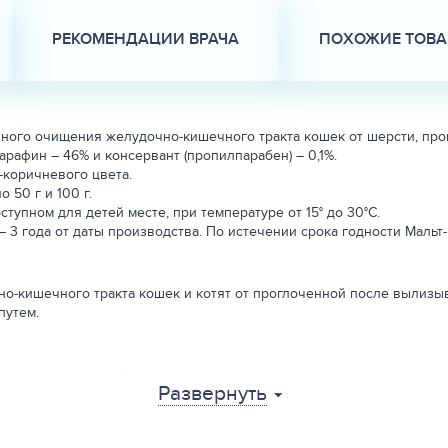
РЕКОМЕНДАЦИИ ВРАЧА
ПОХОЖИЕ ТОВ
твенного очищения желудочно-кишечного тракта кошек от шерсти, п
парафин – 46% и консервант (пропилпарабен) – 0,1%.
-коричневого цвета.
 50 г и 100 г.
тупном для детей месте, при температуре от 15° до 30°С.
 3 года от даты производства. По истечении срока годности Мальт
о-кишечного тракта кошек и котят от проглоченной после вылизыв
путем.
торая приводит к образованию комков шерсти в желудочно-кишечном
Развернуть
шениями работы желудочно-кишечного тракта, со склонностью к зап
 начинают вылизывать себя сами, перорально, выдавливая из тубы п