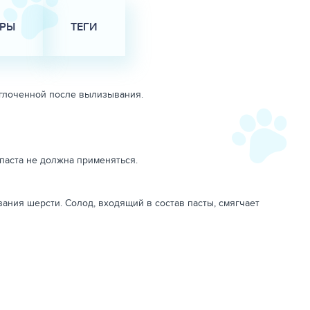
АРЫ
ТЕГИ
роглоченной после вылизывания.
-паста не должна применяться.
ания шерсти. Солод, входящий в состав пасты, смягчает
 тракте, что может вызвать у животного рвоту, потерю
орам, малоподвижные, с избыточным весом, пожилые.
о 2-3 см непосредственно в рот животного, два-три раза в