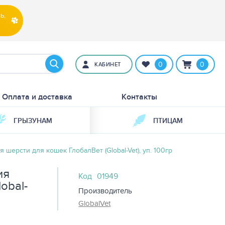
ь,
0
0
КАБИНЕТ
Оплата и доставка
Контакты
ГРЫЗУНАМ
ПТИЦАМ
 шерсти для кошек ГлобалВет (Global-Vet), уп. 100гр
ия
Код
01949
obal-
Производитель
GlobalVet