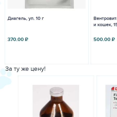
Диагель, уп. 10 г
Вентровит
и кошек, 1
370.00
₽
500.00
₽
За ту же цену!