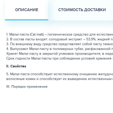
ОПИСАНИЕ
СТОИМОСТЬ ДОСТАВКИ
1. Мальт-паста (Cat malt) – гигиеническое средство для естес
2. В состав пасты входят: солодовый экстракт – 53,9%, жидкий 
3. По внешнему виду средство представляет собой пасту темно
4. Выпускают Мальт-пасту в полимерных тубах, расфасованной по
Хранят Мальт-пасту в закрытой упаковке производителя, в недос
Срок годности Мальт-пасты при соблюдении условий хранения –
II. Свойства
5. Мальт-паста способствует естественному очищению желудочн
волосяные комки и способствует их выведению естественным 
III. Порядок применения
6. Вылизывание - природная потребность для любой кошки, ко
аппетита, закупорку кишечника, запоры.
В группу риска входят коты и кошки во время линьки, с нару
7. Применяют взрослым кошкам и котятам с возраста, когда они