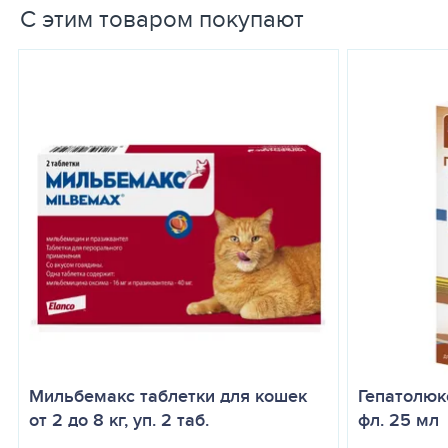
день между приемами основного корма.
С этим товаром покупают
8. Побочных явлений и осложнений у кошек при применении Ма
Инструкция разработана ООО «Глобал-Вет» (г. Москва) совместн
Организация-производитель Диафарм а/с (Diafarm A/S)
Мильбемакс таблетки для кошек
Гепатолюк
от 2 до 8 кг, уп. 2 таб.
фл. 25 мл