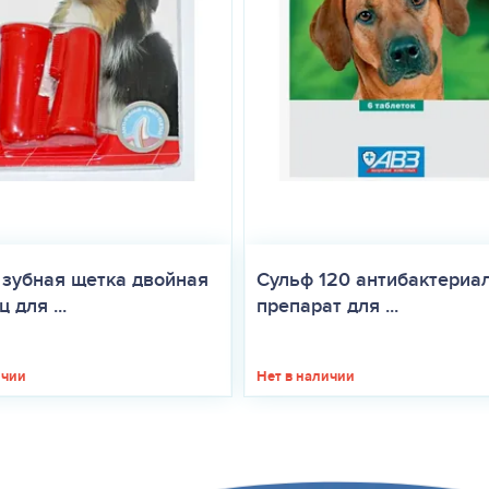
 зубная щетка двойная
Сульф 120 антибактериа
 для ...
препарат для ...
ичии
Нет в наличии