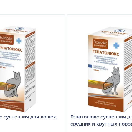
льт-пасты в соответствии с инструкцией не наблюдается, противоп
о с компанией «Диафарм а/с» (Дания).
с суспензия для кошек,
Гепатолюкс суспензия д
средних и крупных пород