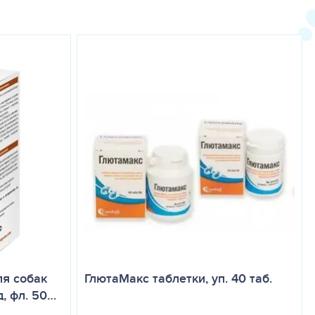
оказаний не установлено.
ля собак
ГлютаМакс таблетки, уп. 40 таб.
, фл. 50…