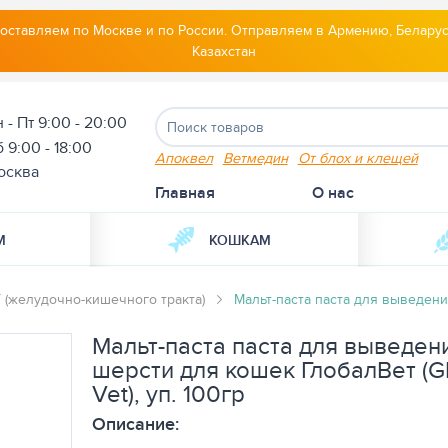
оставляем по Москве и по России. Отправляем в Армению, Беларус
Казахстан
 - Пт 9:00 - 20:00
 9:00 - 18:00
Апоквел
Ветмедин
От блох и клещей
осква
Главная
О нас
М
КОШКАМ
(желудочно-кишечного тракта)
Мальт-паста паста для выведения
Мальт-паста паста для выведен
шерсти для кошек ГлобалВет (Gl
Vet), уп. 100гр
Описание: