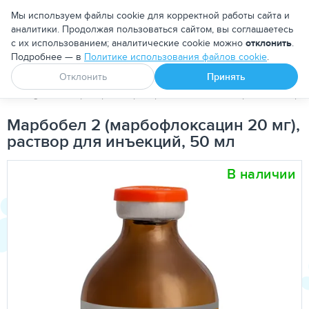
Москва
Мы используем файлы cookie для корректной работы сайта и
аналитики. Продолжая пользоваться сайтом, вы соглашаетесь
с их использованием; аналитические cookie можно
отклонить
.
Подробнее — в
Политике использования файлов cookie
.
Апоквел
Ветмедин
От блох и клещей
Отклонить
Принять
PetDog
Ветеринарные препараты
Антибактериальные пре
Марбобел 2 (марбофлоксацин 20 мг),
раствор для инъекций, 50 мл
В наличии