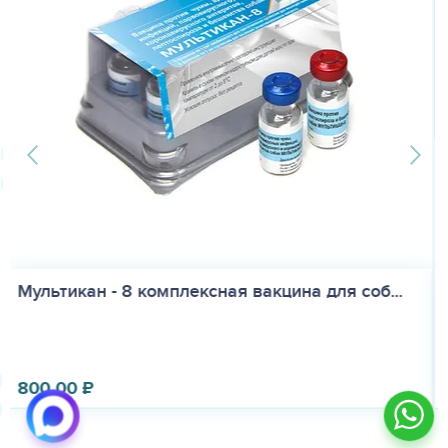
Биокан DHPPi+L, (1 доза - 2 фл) вакцина д...
800.00
₽