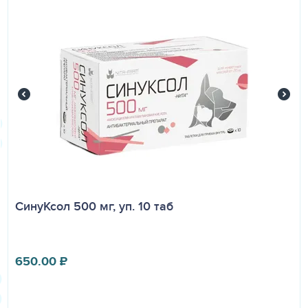
кошкам — до 14-месячного возраста.
Возможность применения препарата в период
беременности и лактации у собак и кошек определяется
ветеринарным врачом на основании оценки
соотношения ожидаемой пользы к возможному риску от
применения препарата.
ОСОБЫЕ УКАЗАНИЯ
Убой молодняка крупного рогатого скота на мясо
разрешается не ранее, чем через 4 суток после
последнего введения, при обработке препаратом в дозе
2 мг марбофлоксацина/кг массы тела и через 5 суток
при однократной обработке препаратом в дозе 10 мг
марбофлоксацина/кг массы тела;
СинуКсол 500 мг, уп. 10 таб
убой поросят на мясо разрешается не ранее чем через 4
суток после последнего введения препарата при обработке
препаратом в дозе 2 мг марбофлоксацина/кг массы и через
9 суток при однократной обработке препаратом в дозе 8 мг
650.00
₽
марбофлоксацина/кг массы тела;
убой молодняка мелкого рогатого скота на мясо
разрешается не ранее, чем через 24 часа после последнего
введения, при обработке препаратом в дозе 2 мг