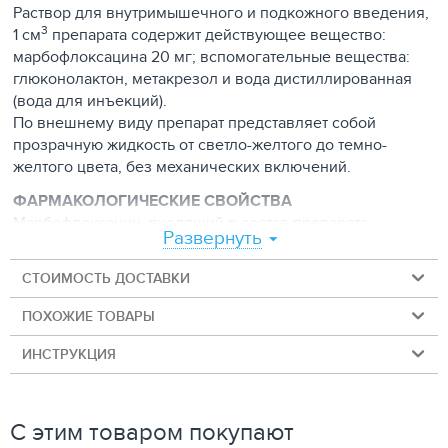
Раствор для внутримышечного и подкожного введения,
3
1 см
препарата содержит действующее вещество:
марбофлоксацина 20 мг; вспомогательные вещества:
глюконолактон, метакрезол и вода дистиллированная
(вода для инъекций).
По внешнему виду препарат представляет собой
прозрачную жидкость от светло-желтого до темно-
желтого цвета, без механических включений.
ФАРМАКОЛОГИЧЕСКИЕ СВОЙСТВА
Марбофлоксацин, входящий в состав препарата,
Развернуть
является синтетическим антимикробным веществом,
относящимся к группе фторхинолонов.
СТОИМОСТЬ ДОСТАВКИ
Марбофлоксацин обладает широким спектром
антибактериального действия.
ПОХОЖИЕ ТОВАРЫ
Активен в отношении грамположительных
(Staphylococcus spp., Streptococcus spp., Erysipelothrix
ИНСТРУКЦИЯ
rhusiopathiae) и грамотрицательных микроорганизмов
(Escherichia coli, Salmonella typhimurium, Bordetella
bronchiseptica, Morganella morganii, Serratia marcescens,
С этим товаром покупают
Pseudomonas aeruginosa, Proteus spp., Yersinia spp.,