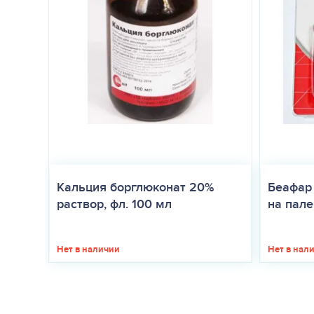
Хранить в местах, недоступных для детей. Неиспользованный 
при соблюдении условий хранения в закрытой упаковке произв
Кальция борглюконат 20%
Беафар
раствор, фл. 100 мл
на палец
Нет в наличии
Нет в нал