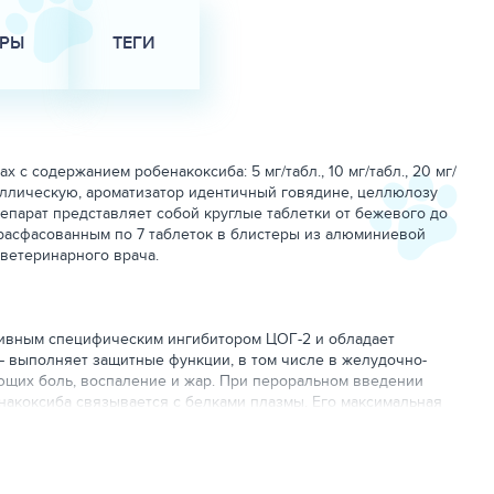
АРЫ
ТЕГИ
 содержанием робенакоксиба: 5 мг/табл., 10 мг/табл., 20 мг/
таллическую, ароматизатор идентичный говядине, целлюлозу
епарат представляет собой круглые таблетки от бежевого до
т расфасованным по 7 таблеток в блистеры из алюминиевой
 ветеринарного врача.
ктивным специфическим ингибитором ЦОГ-2 и обладает
– выполняет защитные функции, в том числе в желудочно-
ющих боль, воспаление и жар. При пероральном введении
накоксиба связывается с белками плазмы. Его максимальная
ок с кормом и 84% без корма. Метаболизируется робенакоксиб в
организма собак составляет около 1,2 часа, кошек – 1,7 часа.
07).