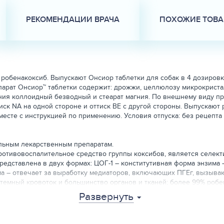
РЕКОМЕНДАЦИИ ВРАЧА
ПОХОЖИЕ ТОВ
бенакоксиб. Выпускают Онсиор таблетки для собак в 4 дозировках с
репарат Онсиор™ таблетки содержит: дрожжи, целлюлозу микрокрис
мния коллоидный безводный и стеарат магния. По внешнему виду пр
тиск NA на одной стороне и оттиск BE с другой стороны. Выпускаю
вместе с инструкцией по применению. Условия отпуска: без рецепта
льным лекарственным препаратам.
противовоспалительное средство группы коксибов, является селе
дставлена в двух формах: ЦОГ-1 – конститутивная форма энзима 
ма – отвечает за выработку медиаторов, включающих ПГЕг, вызыва
стемный кровоток и большинство органов и тканей; более 99% робе
ость составляет 49% у кошек и 62% у собак при применении таблет
Развернуть
коло 65% у собак) и частично – с мочой; период полувыведения из 
я к умеренно опасным веществам (3 класс опасности по ГОСТ 12.1.0