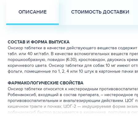
ОПИСАНИЕ
СТОИМОСТЬ ДОСТАВКИ
СОСТАВ И ФОРМА ВЫПУСКА
Онсиор таблетки в качестве действующего вещества содержит ро
табл. или 40 мг/табл. В качестве вспомогательных веществ п
порошкообразную, повидон (К-30), кросповидон, двуокись кре
коричневого цвета. Онсиор таблетки для собак 10 мг имеют от
фольги, помещенные по 1, 2, 4 или 10 штук в картонные пачки 
ФАРМАКОЛОГИЧЕСКИЕ СВОЙСТВА
Онсиор таблетки относится к нестероидным противовоспалите
Робенакоксиб, входящий в состав препарата, – нестероидное 
противовоспалительным и анальгезирующим действием. ЦОГ пре
кишечном тракте и почках; ЦОГ-2 — индуцируемая форма энзи
робенакоксиб быстро всасывается в кишечнике, поступая в си
концентрация в плазме отмечается через 0,5 часа, биодоступн
печени, выделяется в основном с желчью (около 70% у кошек и о
Онсиор™ таблетки по степени воздействия на организм относитс