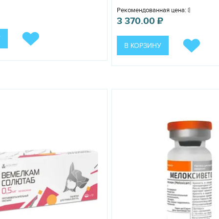
Рекомендованная цена:
3 700.00
₽
3 370.00
₽
1 таб
У
1 таб.
В КОРЗИНУ
2 таб.
мления, но, при необходимости, препарат может быть дан вместе с 
ствах за 30 минут до введения в наркоз в дозе 1-2 мг на 1 кг ма
аниях опорно-двигательного аппарата препарат применяют до 7 дн
 лечения определяет лечащий ветеринарный врач.
сли по истечении 10 дней клиническое улучшение не наступает, п
раженной чувствительностью к компонентам препарата могут набл
т общие меры, направленные на выведение лекарственного препара
вом применении и отмене не установлено.
ющим животным, щенкам моложе 3-месячного возраста.
введениями препарата, так как это может привести к снижению те
мотренной дозе.