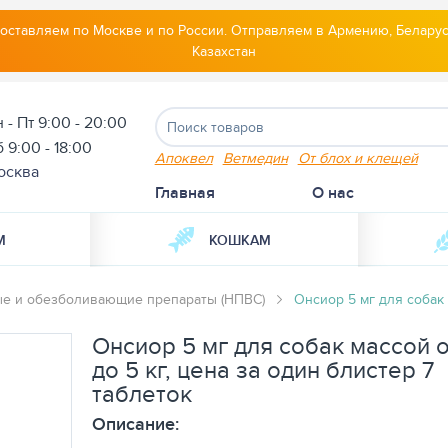
оставляем по Москве и по России. Отправляем в Армению, Беларус
Казахстан
 - Пт 9:00 - 20:00
 9:00 - 18:00
Апоквел
Ветмедин
От блох и клещей
осква
Главная
О нас
М
КОШКАМ
е и обезболивающие препараты (НПВС)
Онсиор 5 мг для собак 
Онсиор 5 мг для собак массой о
до 5 кг, цена за один блистер 7
таблеток
Описание: