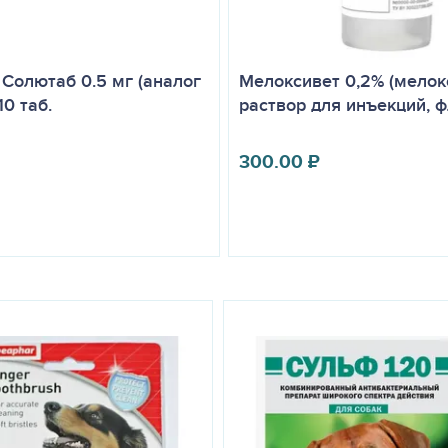
 инструкцией побочных явлений и осложнений у животных, как пр
анные симптомы проходят самопроизвольно и не требуют применен
ческих реакций, применение препарата прекращают и животному н
Солютаб 0.5 мг (аналог
Мелоксивет 0,2% (мелок
егидратации, гиповолемии и гипотензии, а также животным массой
10 таб.
раствор для инъекций, ф
 под постоянным наблюдением ветеринарного врача. Противопока
дует применять препарат животным с выраженной сердечной, поче
300.00
₽
и нестероидными противовоспалительными препаратами и в течение
окой степенью связывания с белками сыворотки крови из-за веро
одуктивным животным.
дует избегать прямого контакта с Онсиором таблетками. При случа
ольшим количеством воды. Запрещается использование пустой тар
леток следует соблюдать общие правила личной гигиены и техник
рить, пить и принимать пищу. По окончании работы следует тщател
та в организм человека следует немедленно обратиться в медицин
защищенном от прямых солнечных лучей месте, отдельно от пищевы