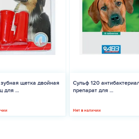
лекарственный препарат утилизируют в соответствии с требованиям
одителя — 4 года от даты производства. Запрещается применение 
 зубная щетка двойная
Сульф 120 антибактериа
 для ...
препарат для ...
ичии
Нет в наличии