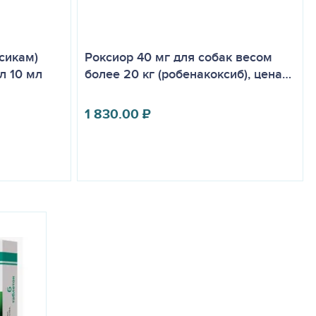
авило, не наблюдается. У собак возможны желудочно-
ия лекарственных средств. При индивидуальной повышенной
азначают антигистаминные и симптоматические средства.
сикам)
Роксиор 40 мг для собак весом
 менее 2,5 кг. При крайней необходимости назначения
л 10 мл
более 20 кг (робенакоксиб), цена…
занием к применению является индивидуальная повышенная
чной и печеночной недостаточностью.
1 830.00
₽
 24 часов после их отмены, диуретиками, а также
ятности взаимного усиления токсического действия.
йном контакте лекарственного препарата с кожей или
ы из-под препарата для бытовых целей; она подлежит
и безопасности, предусмотренные при работе с
ьно вымыть с мылом лицо и руки. В случае появления
ское учреждение (при себе иметь инструкцию по применению
х продуктов и кормов, при температуре от 0°С до 25°С.