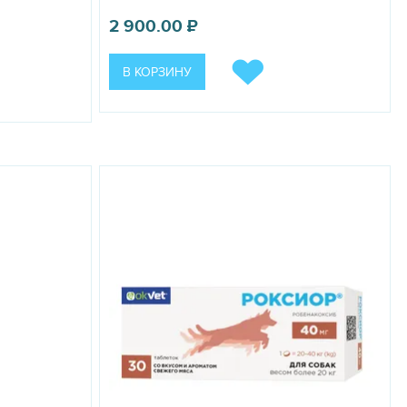
2 900.00
₽
В КОРЗИНУ
кормом. Таблетки не следует дробить или разламывать.
ссы животного; лечение может быть продолжено в течение
ей. Онсиор таблетки для собак применяют за 30 минут до или
рименение препарата прекращают.
юдаться расстройство желудочно-кишечного тракта,
та из организма.
рапевтической эффективности. В случае пропуска повторного