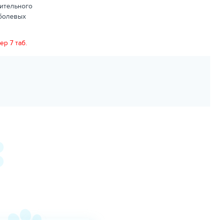
ительного
 болевых
ер 7 таб.