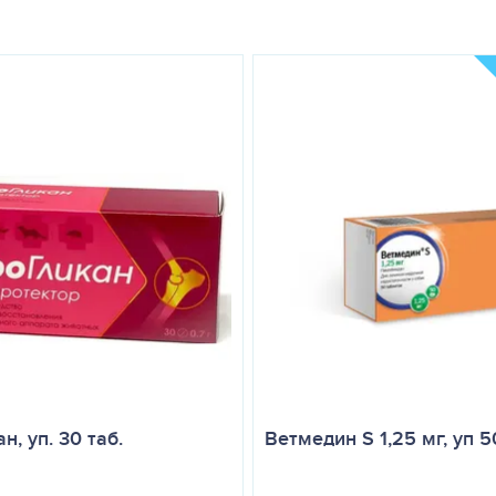
тивовоспалительного и болеутоляющего препарата при воспалител
ата (артриты, артрозы, синовиты, вывихи), воспалительные заболе
од.
ин раз в день в дозах, указанных в таблице:
летка) и количество таблеток на животное
20 мг
40 мг
н, уп. 30 таб.
Ветмедин S 1,25 мг, уп 5