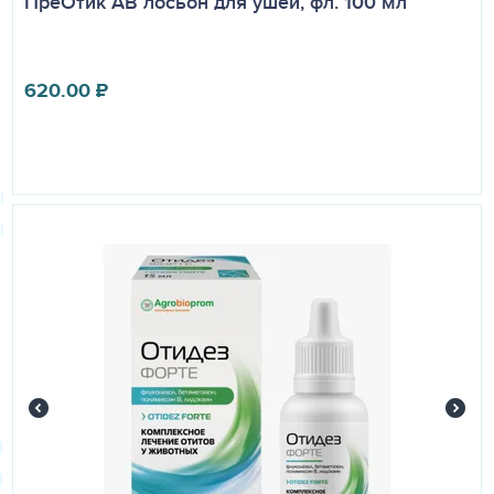
ПреОтик АВ лосьон для ушей, фл. 100 мл
620.00
₽