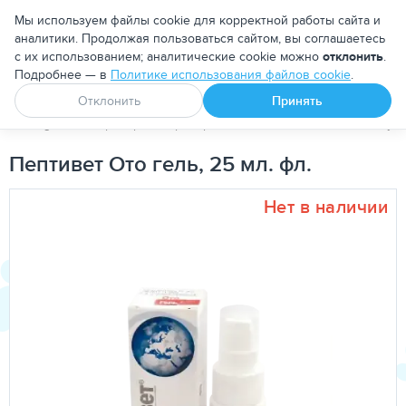
Москва
Мы используем файлы cookie для корректной работы сайта и
аналитики. Продолжая пользоваться сайтом, вы соглашаетесь
с их использованием; аналитические cookie можно
отклонить
.
Подробнее — в
Политике использования файлов cookie
.
Апоквел
Ветмедин
От блох и клещей
Отклонить
Принять
PetDog
Ветеринарные препараты
Капли и лосьоны для уш
Пептивет Ото гель, 25 мл. фл.
Нет в наличии