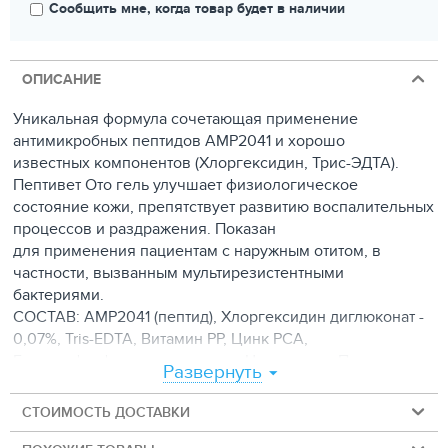
Сообщить мне, когда товар будет в наличии
ОПИСАНИЕ
Уникальная формула сочетающая применение
антимикробных пептидов AMP2041 и хорошо
известных компонентов (Хлоргексидин, Трис-ЭДТА).
Пептивет Ото гель улучшает физиологическое
состояние кожи, препятствует развитию воспалительных
процессов и раздражения. Показан
для применения пациентам с наружным отитом, в
частности, вызванным мультирезистентными
бактериями.
СОСТАВ: AMP2041 (пептид), Хлоргексидин диглюконат -
0,07%, Tris-EDTA, Витамин PP, Цинк PCA,
Глицерофосфоиноситол лизин, Целлюлоза, Поливинил
Развернуть
пирролидон. Очищенная вода
Показания к применению
СТОИМОСТЬ ДОСТАВКИ
Каждые 48 часов, в каждое ухо.. Необходима