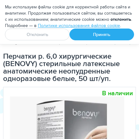
Москва
Мы используем файлы cookie для корректной работы сайта и
аналитики. Продолжая пользоваться сайтом, вы соглашаетесь
с их использованием; аналитические cookie можно
отклонить
.
Подробнее — в
Политике использования файлов cookie
.
Апоквел
Ветмедин
От блох и клещей
Отклонить
Принять
PetDog
Расходные материалы
Перчатки
Перчатки р. 6
Перчатки р. 6,0 хирургические
(BENOVY) стерильные латексные
анатомические неопудренные
одноразовые белые, 50 шт/уп.
В наличии