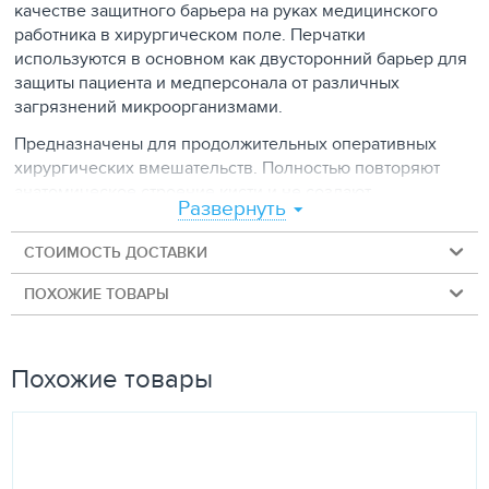
качестве защитного барьера на руках медицинского
работника в хирургическом поле. Перчатки
используются в основном как двусторонний барьер для
защиты пациента и медперсонала от различных
загрязнений микроорганизмами.
Предназначены для продолжительных оперативных
хирургических вмешательств. Полностью повторяют
анатомическое строение кисти и не создают
Развернуть
дополнительное напряжение при работе. Мягкая, но
прочная основа и форма, повторяющая строение руки,
СТОИМОСТЬ ДОСТАВКИ
делают перчатку удобной и обеспечивают
превосходную чувствительность в области пальцев и
ПОХОЖИЕ ТОВАРЫ
ладони. Микротекстурированные по всей рабочей
поверхности обеспечивают надежный захват
медицинских инструментов. Прочная манжета, с
Похожие товары
закатанным вовнутрь валиком, обеспечивает отличное
облегание при этом, не сдавливая запястье.
Внимание!
Изделие сделано из латекса натурального каучука,