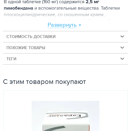
В одной таблетке (160 мг) содержится
2,5 мг
пимобендана
и вспомогательные вещества. Таблетки
плоскоцилиндрические, со скошенным краем,
красноватого цвета, с крестообразной бороздкой и
Развернуть
лёгким специфическим запахом. Производитель —
«Farma PET GIGI» (Латвия).
СТОИМОСТЬ ДОСТАВКИ
Как действует
ПОХОЖИЕ ТОВАРЫ
Действующее вещество пимобендан — производное
ТЕГИ
бензимидазола из группы нестероидных
кардиотонических средств. Усиливает сократимость
сердечной мышцы и оказывает сосудорасширяющее
действие, что облегчает работу сердца.
С этим товаром покупают
Показания
Сердечная недостаточность с характерными
симптомами: кашель, одышка, снижение переносимости
физических нагрузок, асцит.
Способ применения