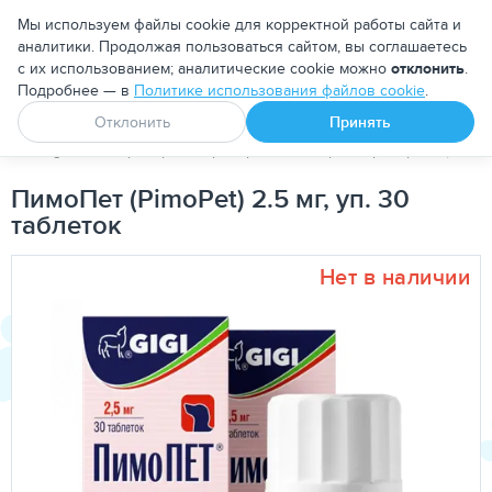
Москва
Мы используем файлы cookie для корректной работы сайта и
аналитики. Продолжая пользоваться сайтом, вы соглашаетесь
с их использованием; аналитические cookie можно
отклонить
.
Подробнее — в
Политике использования файлов cookie
.
Апоквел
Ветмедин
От блох и клещей
Отклонить
Принять
PetDog
Ветеринарные препараты
Кардиопрепараты (для с
ПимоПет (PimoPet) 2.5 мг, уп. 30
таблеток
Нет в наличии