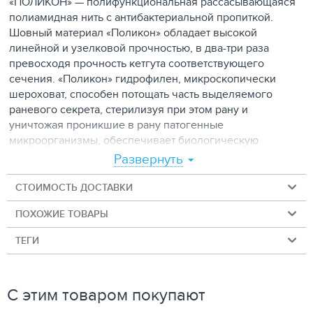
«ПОЛИКОН» — полифункциональная рассасывающаяся
полиамидная нить с антибактериальной пропиткой.
Шовный материал «Поликон» обладает высокой
линейной и узелковой прочностью, в два-три раза
превосходя прочность кетгута соответствующего
сечения. «Поликон» гидрофилен, микроскопически
шероховат, способен потощать часть выделяемого
раневого секрета, стерилизуя при этом рану и
уничтожая проникшие в рану патогенные
микроорганизмы, обеспечивает биологическую
герметичность в зоне соединения тканей, не
Развернуть
приклеивается к ним, стимулирует более быстрый ход
процесса регенерации даже в септической среде,
СТОИМОСТЬ ДОСТАВКИ
поддается воздействию протеолитических энзимов,
ПОХОЖИЕ ТОВАРЫ
рассасывается в течение длительного периода (180-240
дн.) после того как процессы заживления и
ТЕГИ
восстановления полностью закончены. Применение
нити «Поликон» значительно снижает частоту
послеоперационных гнойных осложнений. Данный
С этим товаром покупают
материал может применяться во всех случаях, когда
показано применение как рассасывающихся, так и не