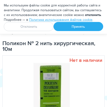
Москва
Мы используем файлы cookie для корректной работы сайта и
аналитики. Продолжая пользоваться сайтом, вы соглашаетесь
с их использованием; аналитические cookie можно
отклонить
.
Подробнее — в
Политике использования файлов cookie
.
Апоквел
Ветмедин
От блох и клещей
Отклонить
Принять
PetDog
Расходные материалы
Шовный материал
Полик
Поликон № 2 нить хирургическая,
10м
Нет в наличии