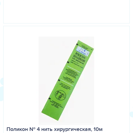
всех видов тканей: кожи, подкожной клетчатки,
апоневрозов, мышц, паренхиматозных органов и
кровеносных сосудов. Особенно ценна нить при
формировании интестинальных анастомозов, так как
обеспечивает не только физическую, но и
биологическую герметичность.
Упаковка: нить упакована в стерильном, герметичном
пакете по 10 м. Пакет с нитью одного типоразмера в
количестве 1 шт.
Поликон № 4 нить хирургическая, 10м