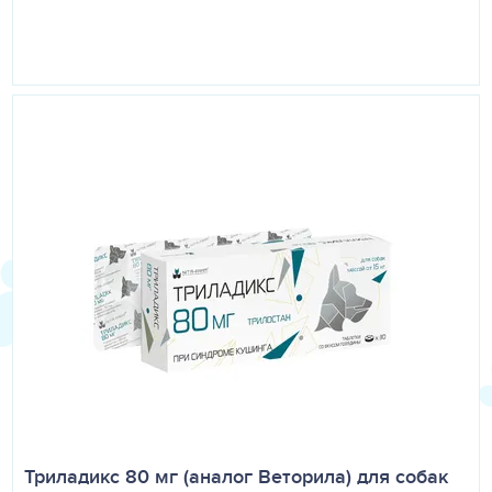
в составе противошоковой терапии - 0,1 – 1 мл на 1 кг массы
тела животного (соответствует 1-10 мг на 1 кг массы тела
животного) в сутки.
Доза препарата, кратность и продолжительность курса
лечения устанавливается ветеринарным специалистом
индивидуально в зависимости от показаний, тяжести
заболевания и состояния животного.
Ограничения
Лекарственный препарат не предназначен для
применения продуктивным животным.
Триладикс 80 мг (аналог Веторила) для собак