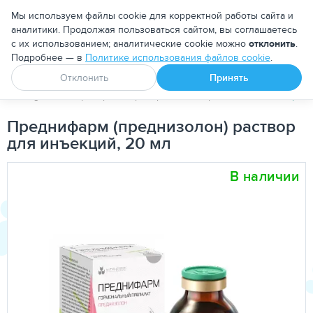
Москва
Мы используем файлы cookie для корректной работы сайта и
аналитики. Продолжая пользоваться сайтом, вы соглашаетесь
с их использованием; аналитические cookie можно
отклонить
.
Подробнее — в
Политике использования файлов cookie
.
Апоквел
Ветмедин
От блох и клещей
Отклонить
Принять
PetDog
Ветеринарные препараты
Гормональные
Предн
Преднифарм (преднизолон) раствор
для инъекций, 20 мл
В наличии