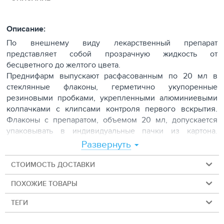
Описание:
По внешнему виду лекарственный препарат
представляет собой прозрачную жидкость от
бесцветного до желтого цвета.
Преднифарм выпускают расфасованным по 20 мл в
стеклянные флаконы, герметично укупоренные
резиновыми пробками, укрепленными алюминиевыми
колпачками с клипсами контроля первого вскрытия.
Флаконы с препаратом, объемом 20 мл, допускается
упаковывать в индивидуальные пачки из картона.
Каждую потребительскую упаковку снабжают
Развернуть
инструкцией
по применению препарата.
СТОИМОСТЬ ДОСТАВКИ
Фармакологические свойства
Преднизолон – синтетическое глюкокортикоидное
ПОХОЖИЕ ТОВАРЫ
средство, дегидрированный аналог гидрокортизона.
Оказывает противовоспалительное,
ТЕГИ
противоаллергическое, иммунодепрессивное,