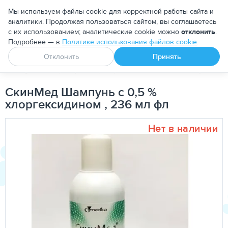
Москва
Мы используем файлы cookie для корректной работы сайта и
аналитики. Продолжая пользоваться сайтом, вы соглашаетесь
с их использованием; аналитические cookie можно
отклонить
.
Подробнее — в
Политике использования файлов cookie
.
Апоквел
Ветмедин
От блох и клещей
Отклонить
Принять
PetDog
Ветеринарные препараты
Лечебные шампуни для
СкинМед Шампунь с 0,5 %
хлоргексидином , 236 мл фл
Нет в наличии