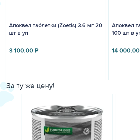
Апоквел таблетки (Zoetis) 3.6 мг 20
Апоквел та
шт в уп
100 шт в у
3 100.00
₽
14 000.00
За ту же цену!