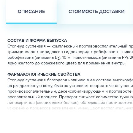
ОПИСАНИЕ
СТОИМОСТЬ ДОСТАВКИ
СОСТАВ И ФОРМА ВЫПУСКА
Стоп-зуд суспензия — комплексный противовоспалительный п
триамцинолон + пиридоксин гидрохлорид + рибофлавин + никоти
рибофлавина (витамина В
), 10 мг никотинамида (витамина PP)
2
ярко желтого до оранжевого цвета для применения внутрь.
ФАРМАКОЛОГИЧЕСКИЕ СВОЙСТВА
Стоп-зуд суспензия благодаря наличию в ее составе высокоэф
на раздраженную кожу, быстро устраняет неприятные ощущени
противовоспалительным, десенсибилизирующим и противоотеч
воспалительный процесс. Препарат снижает количество тучных
липокартинов (специальных белков), обладающих противоотечн
ускорению процессов заживления, уменьшают воспалительную 
степени воздействия на организм теплокровных животных отн
ПОКАЗАНИЯ
Назначают собакам и кошкам для лечения воспалительных и ал