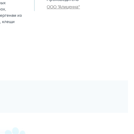
ных
ООО "Апиценна"
ох,
лергенам из
, клещи