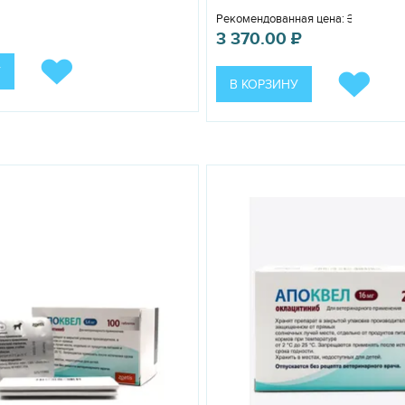
препарата. Не рекомендуется применять у животных, страдающих 
Рекомендованная цена:
3 700.00
₽
3 370.00
₽
т лечение у беременных и кормящих самок.
У
В КОРЗИНУ
 для детей и животных месте, отдельно от пищевых продуктов и ко