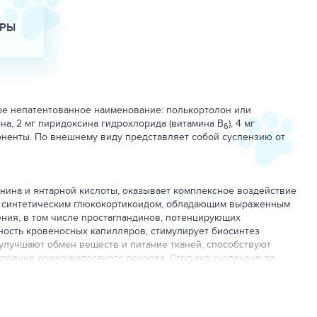
АРЫ
е непатентованное наименование: полькортолон или
на, 2 мг пиридоксина гидрохлорида (витамина B
), 4 мг
6
мпоненты. По внешнему виду представляет собой суспензию от
нина и янтарной кислоты, оказывает комплексное воздействие
ся синтетическим глюкокортикоидом, обладающим выраженным
ия, в том числе простагландинов, потенцирующих
ность кровеносных капилляров, стимулирует биосинтез
 улучшают обмен веществ и питание тканей, способствуют
ояние кожно-волосяного покрова. Стоп-зуд суспензия по
, экземы, диффузный нейродермит, расчесы, аллопеции,