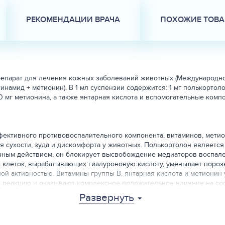
РЕКОМЕНДАЦИИ ВРАЧА
ПОХОЖИЕ ТОВ
репарат для лечения кожных заболеваний животных (Международно
намид + метионин). В 1 мл суспензии содержится: 1 мг полькортоло
, 20 мг метионина, а также янтарная кислота и вспомогательные ко
фективного противовоспалительного компонента, витаминов, метио
я сухости, зуда и дискомфорта у животных. Полькортолон являет
ным действием, он блокирует высвобождение медиаторов воспален
 клеток, вырабатывающих гиалуроновую кислоту, уменьшает пороз
ой активностью. Витамины группы В, янтарная кислота и метионин
реакцию и оказывают комплексное положительное влияние на сост
осится к малоопасным веществам.
Развернуть
лергических заболеваний кожи (крапивница, атопический дерматит