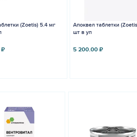
блетки (Zoetis) 5.4 мг
Апоквел таблетки (Zoetis
п
шт в уп
₽
5 200.00
₽