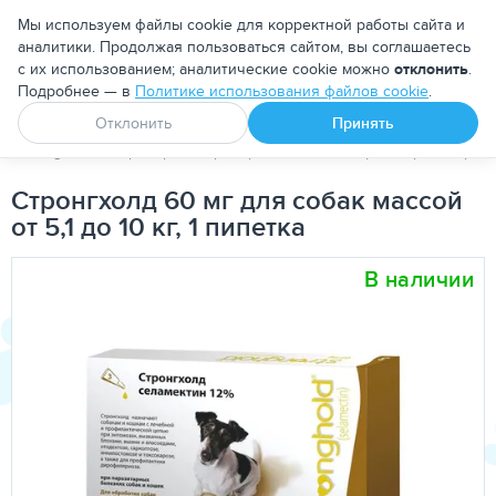
Москва
Мы используем файлы cookie для корректной работы сайта и
аналитики. Продолжая пользоваться сайтом, вы соглашаетесь
с их использованием; аналитические cookie можно
отклонить
.
Подробнее — в
Политике использования файлов cookie
.
Апоквел
Ветмедин
От блох и клещей
Отклонить
Принять
PetDog
Ветеринарные препараты
Антипаразитарные преп
Стронгхолд 60 мг для собак массой
от 5,1 до 10 кг, 1 пипетка
В наличии