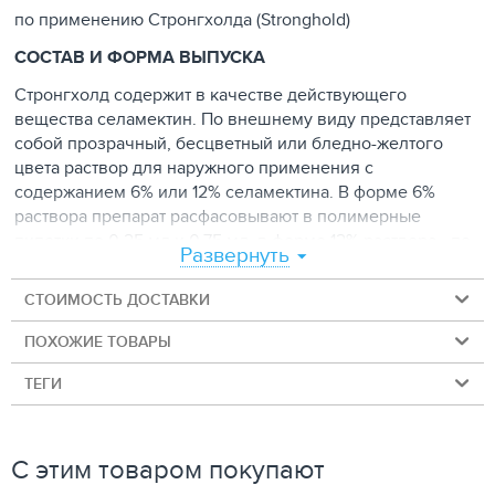
по применению Стронгхолда (Stronghold)
СОСТАВ И ФОРМА ВЫПУСКА
Стронгхолд содержит в качестве действующего
вещества селамектин. По внешнему виду представляет
собой прозрачный, бесцветный или бледно-желтого
цвета раствор для наружного применения с
содержанием 6% или 12% селамектина. В форме 6%
раствора препарат расфасовывают в полимерные
пипетки по 0,25 мл и 0,75 мл, в форме 12% раствора - по
Развернуть
0,25 мл, 0,5 мл, 1,0 мл и 2,0 мл. Упаковывают по 3
пипетки в блистеры, которые вкладывают в картонные
СТОИМОСТЬ ДОСТАВКИ
коробки.
ПОХОЖИЕ ТОВАРЫ
ФАРМАКОЛОГИЧЕСКИЕ СВОЙСТВА
ТЕГИ
Селамектин обладает широким спектром системного
противопаразитарного действия на нематод, насекомых
и саркоптоидных клещей, паразитирующих у собак и
кошек. Стронгхолд губительно действует на личинки
С этим товаром покупают
круглых гельминтов, а также обладает овоцидными