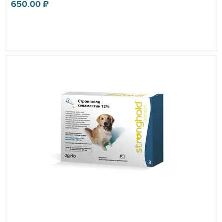
650.00
₽
заражение собак и кошек, убивая микрофилярий и
предотвращая их превращение во взрослых нематод.
Поскольку Стронгхолд не действует на взрослых
дирофилярий, его применение абсолютно безопасно у
инвазированных животных. Для того, чтобы обезопасить
животных, которых ввозят в регионы где распространен
дирофиляриоз, рекомендуется за месяц до
предполагаемой даты ввоза назначить Стронгхолд.
Последняя обработка животного Стронгхолдом должна
быть произведена в течение одного месяца после
окончания сезона лёта комаров-переносчиков. В случае
если месячный интервал между применениями
стронгхолда был превышен, необходимо нанести
препарат сразу же, как только появится такая
возможность. При замене химиотерапевтических
средств в программе профилактики дирофиляриоза,
интервал между назначением Стронгхолда и ранее
применявшегося препарата должен составлять не
менее одного месяца.