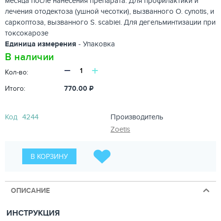
месяца после нанесения препарата. Для профилактики и
лечения отодектоза (ушной чесотки), вызванного O. cynotis, и
саркоптоза, вызванного S. scabiei. Для дегельминтизации при
токсокарозе
Единица измерения
- Упаковка
В наличии
−
+
Кол-во:
Итого:
770.00
₽
Код
4244
Производитель
Zoetis
В КОРЗИНУ
ОПИСАНИЕ
ИНСТРУКЦИЯ