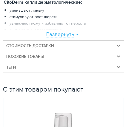
CitoDerm капли дерматологические:
уменьшают линьку
стимулируют рост шерсти
увлажняют кожу и избавляют от перхоти
снимают зуд и раздражение
Развернуть
устраняют неприятный запах
СТОИМОСТЬ ДОСТАВКИ
Используйте собакам и кошкам:
ПОХОЖИЕ ТОВАРЫ
в период линьки
ТЕГИ
для улучшения состояния кожи и шерсти
для устранения перхоти и неприятного запаха
С этим товаром покупают
В состав капель входят:
норковое масло и витамин Е
питают кожу,
восстанавливают ее защитный барьер, уменьшают
внесезонную линьку;
масло чайного дерева
снимает зуд и раздражение,