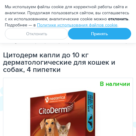
Москва
Мы используем файлы cookie для корректной работы сайта и
аналитики. Продолжая пользоваться сайтом, вы соглашаетесь
с их использованием; аналитические cookie можно
отклонить
.
Подробнее — в
Политике использования файлов cookie
.
Апоквел
Ветмедин
От блох и клещей
Отклонить
Принять
PetDog
Ветеринарные препараты
Уход за кожей и шерсть
Цитодерм капли до 10 кг
дерматологические для кошек и
собак, 4 пипетки
В наличии