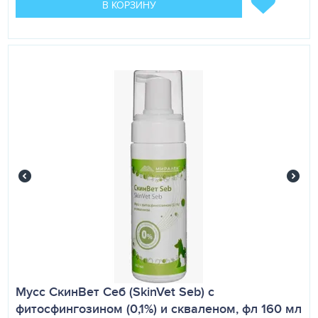
В КОРЗИНУ
Мусс СкинВет Себ (SkinVet Seb) с
фитосфингозином (0,1%) и скваленом, фл 160 мл