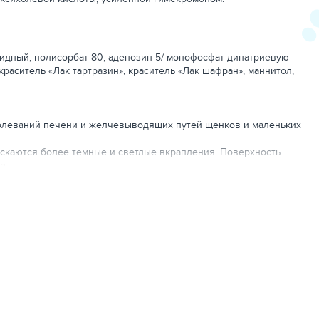
оидный, полисорбат 80, аденозин 5/-монофосфат динатриевую
краситель «Лак тартразин», краситель «Лак шафран», маннитол,
болеваний печени и желчевыводящих путей щенков и маленьких
ускаются более темные и светлые вкрапления. Поверхность
е.
ироким спектром фармакологического действия, оказывает:
ируясь в мембраны гепатоцитов, УДКХ (урсодезоксихолевая
льный стресс в печени, проявляя антиоксидантный эффект;
торов, запускающих процесс клеточной гибели;
щение желчи холестерином, способствуя растворению