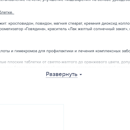
блетке.
жит: кросповидон, повидон, магния стеарат, кремния диоксид колл
ароматизатор «Говядина», краситель «Лак желтый солнечный закат», 
ислоты и гимекромоа для профилактики и лечения комплексных за
лые плоские таблетки от светло-желтого до оранжевого цвета, доп
льными бороздками на одной стороне и логотипом на другой сторон
Развернуть
бинациях.
вляется природной гидрофильной желчной кислотой, обладающая ш
е кислоты, которые обладают цитотоксическим действием. Интегр
 снижает образование свободных радикалов и уменьшает окислите
епатоцитов, предотвращая высвобождение цитохрома C и других фак
 образование и выделение желчи, улучшая ее отток, снижает насы