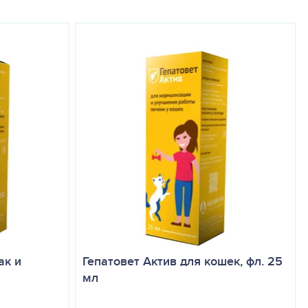
в. Объем распределения умеренный, что указывает на
ения около 1–2 часов.
 дозу можно разделить на 2 равных приема, соблюдая 8-12-
ак и
Гепатовет Актив для кошек, фл. 25
мл
месяцев. При лечении хронических заболеваний возможно