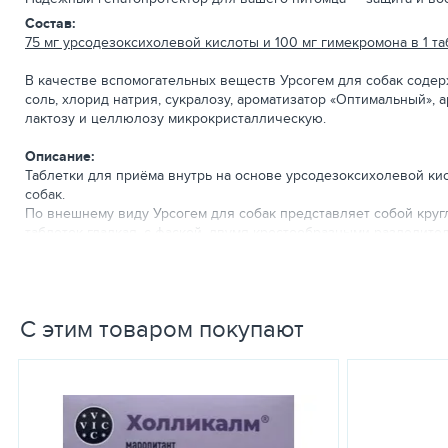
Состав:
75 мг урсодезоксихолевой кислоты и 100 мг гимекромона в 1 та
В качестве вспомогательных веществ Урсогем для собак содер
соль, хлорид натрия, сукралозу, ароматизатор «Оптимальный», 
лактозу и целлюлозу микрокристаллическую.
Описание:
Таблетки для приёма внутрь на основе урсодезоксихолевой к
собак.
По внешнему виду Урсогем для собак представляет собой круг
таблеток гладкая, с фаской, двумя крестообразными разделите
Фармакрлогические свойства:
Урсогем
для собак относится к группе гепатопротекторы в ком
С этим товаром покупают
Урсодезоксихолевая кислота, входящая в состав препарата, я
- гепатопротекторное действие, вытесняя гидрофобные желчны
кислота) повышает их устойчивость к повреждающим факторам,
- антиапоптотическое действие, ингибируя апоптоз (гибель) г
- холеретическое и холелитолитическое действие, стимулируя