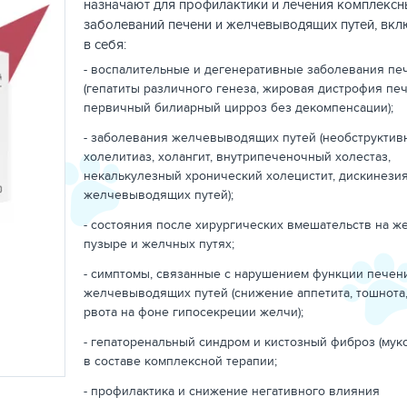
назначают для профилактики и лечения комплексн
заболеваний печени и желчевыводящих путей, вк
в себя:
- воспалительные и дегенеративные заболевания пе
(гепатиты различного генеза, жировая дистрофия печ
первичный билиарный цирроз без декомпенсации);
- заболевания желчевыводящих путей (необструктив
холелитиаз, холангит, внутрипеченочный холестаз,
некалькулезный хронический холецистит, дискинези
желчевыводящих путей);
- состояния после хирургических вмешательств на ж
пузыре и желчных путях;
- симптомы, связанные с нарушением функции печен
желчевыводящих путей (снижение аппетита, тошнота,
рвота на фоне гипосекреции желчи);
- гепаторенальный синдром и кистозный фиброз (мук
в составе комплексной терапии;
- профилактика и снижение негативного влияния