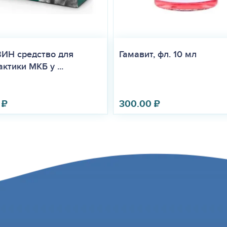
ИН средство для
Гамавит, фл. 10 мл
ктики МКБ у ...
₽
300.00
₽
ная индивидуальная чувствительность к компонентам препарата, 
оспалительные заболевания желчного пузыря, желчных протоков 
порка желчных путей (закупорка общего желчного протока или пу
нный колит, болезнь Крона, язвенная болезнь желудка и двенадца
епарат при необходимости применяют под контролем ветеринарног
ем для собак животным массой тела менее 1 кг.