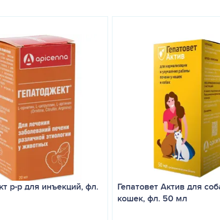
КТ. Время достижения максимальной концентрации около 2–4 часо
водящей системой.
чки в виде метаболитов, частично — с желчью. Период полувывед
ции желчеоттока
вляя их апоптоз
ней
ения пищеварения
ательным вкусом и возможностью растворения
си с кормом или в форме водной суспензии.
рсодезоксихолевой кислоты и от 10 до 20 мг гимекромона. Суточную
 и хранить до следующего п
рименения, но не более 48часов
т р-р для инъекций, фл.
Гепатовет Актив для соб
кошек, фл. 50 мл
 составляет 1 месяц, при хронических заболеваниях печени - 6 