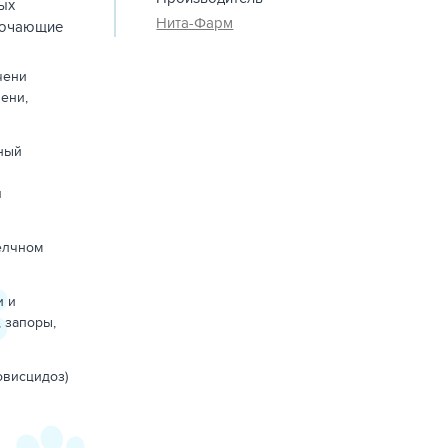
ых
Нита-Фарм
лючающие
чени
ени,
ный
я
елчном
и и
 запоры,
овисцидоз)