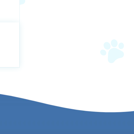
рентгеноположительные (с высоким содержанием кальция)
и кишечника, цирроз печени в стадии декомпенсации,
зырного протока), непроходимость желчевыводящих путей,
типерстной кишки, гемофилия.
о врача на основании оценки отношения ожидаемой пользы к