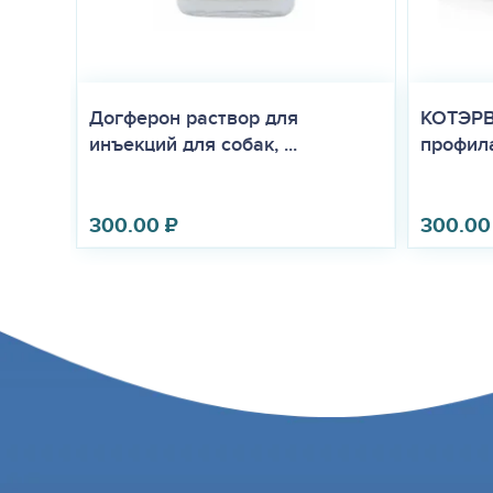
Догферон раствор для
КОТЭРВ
инъекций для собак, ...
профила
300.00
₽
300.00
Противопоказания:
Противопоказанием к применению препарата является повышен
желчные камни, нефункционирующий желчный пузырь, острые в
нарушение сократительной способности желчного пузыря, заку
выраженная печеночная и/или почечная недостаточность, язве
Самкам в период беременности и вскармливания потомства пр
возможному риску его применения. Не следует применять Урсог