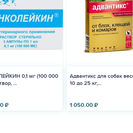
ета, недоступном для детей и животных месте, отдельно от продук
ой упаковке производителя – 36 месяцев со дня производства. Не
 годности.
ветствии с требованиями законодательства.
ЕЙКИН 0,1 мг (100 000
Адвантикс для собак вес
вор, ...
10 до 25 кг,...
00
₽
1 050.00
₽