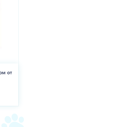
тов питания и кормов при температуре от 2 C до 30 С. Срок
обходимо плотно закручивать колпачок после каждого
ом от