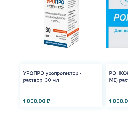
В закрытой упаковке производителя в сухом, защищенном от св
годности Вазосана при соблюдении условий хранения в закрыт
вскрытия флакона.
Запрещается использовать препарат после истечения его срока
Неиспользованный лекарственный препарат утилизируют в соот
УРОПРО уропротектор -
РОНКОЛ
раствор, 30 мл
МЕ) раст
1 050.00
₽
1 050.