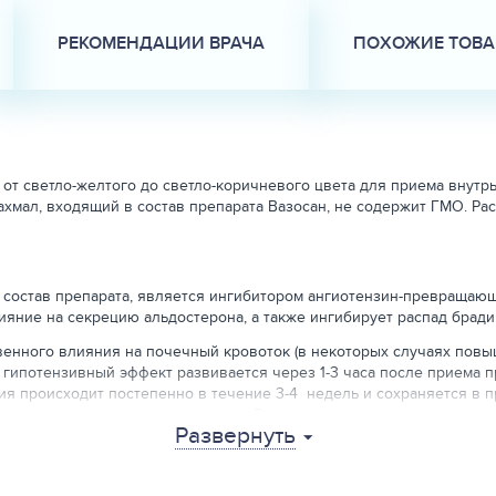
РЕКОМЕНДАЦИИ ВРАЧА
ПОХОЖИЕ ТОВ
от светло-желтого до светло-коричневого цвета для приема внутр
ахмал, входящий в состав препарата Вазосан, не содержит ГМО. Ра
состав препарата, является ингибитором ангиотензин-превращающег
яние на секрецию альдостерона, а также ингибирует распад бради
енного влияния на почечный кровоток (в некоторых случаях повыш
гипотензивный эффект развивается через 1-3 часа после приема п
я происходит постепенно в течение 3-4 недель и сохраняется в 
вышению артериального давления. Вазосан оказывает кардиопроте
Развернуть
витию гипертрофии миокарда у животных, больных артериальной ги
тве, составляющем не менее 50-60% от принятой дозы. Первичный 
примерно в 6 раз более активно ингибирует АПФ, чем рамиприл. С