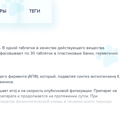
АРЫ
ТЕГИ
ь. В одной таблетке в качестве действующего вещества
сфасовывают по 30 таблеток в пластиковые банки, герметично
о фермента (АПФ), который, подавляя синтез ангиотензина II,
кинина.
ает его) и на скорость клубочковой фильтрации. Препарат не
репарата и продолжается на протяжении суток. При
пределах физиологической нормы в течение всего периода
ктивное действие за счет торможения АПФ в миокарде и
пертензией.
метаболизм рамиприла происходит в печени. При этом
вязывание с белками плазмы составляет для рамиприла — 73%,