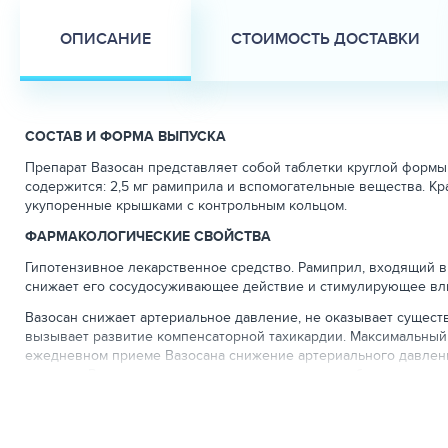
ОПИСАНИЕ
СТОИМОСТЬ ДОСТАВКИ
СОСТАВ И ФОРМА ВЫПУСКА
Препарат Вазосан представляет собой таблетки круглой формы 
содержится: 2,5 мг рамиприла и вспомогательные вещества. Кр
укупоренные крышками с контрольным кольцом.
ФАРМАКОЛОГИЧЕСКИЕ СВОЙСТВА
Гипотензивное лекарственное средство. Рамиприл, входящий в 
снижает его сосудосуживающее действие и стимулирующее вли
Вазосан снижает артериальное давление, не оказывает существ
вызывает развитие компенсаторной тахикардии. Максимальный 
ежедневном приеме Вазосана снижение артериального давлени
лечения. Резкая отмена препарата не приводит к быстрому по
накопления брадикинина, а также способствует обратному раз
После приема внутрь рамиприл быстро всасывается в количес
образуется производное рамиприла — рамиприлат. Рамиприлат 