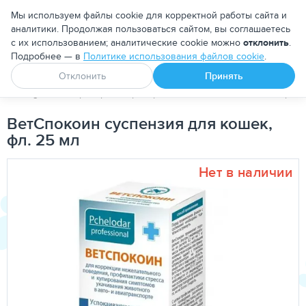
Москва
Мы используем файлы cookie для корректной работы сайта и
аналитики. Продолжая пользоваться сайтом, вы соглашаетесь
с их использованием; аналитические cookie можно
отклонить
.
Подробнее — в
Политике использования файлов cookie
.
Апоквел
Ветмедин
От блох и клещей
Отклонить
Принять
PetDog
Ветеринарные препараты
Зоогигиенические средс
ВетСпокоин суспензия для кошек,
фл. 25 мл
Нет в наличии