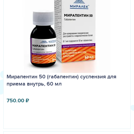
хранения - 2 года от даты производства. Не
использовать по истечении срока годности. Дата
производства указана на упаковке. Применять препарат
только по назначению. Не использовать пустые флаконы
для бытовых целей.
Хранить в недоступном для детей месте!
Отпускается без рецепта ветеринарного врача.
Мирапентин 50 (габапентин) суспензия для
приема внутрь, 60 мл
750.00
₽