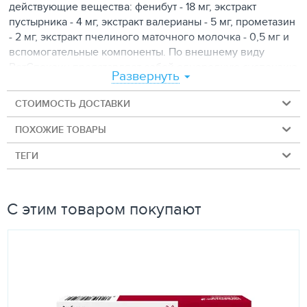
действующие вещества: фенибут - 18 мг, экстракт
пустырника - 4 мг, экстракт валерианы - 5 мг, прометазин
- 2 мг, экстракт пчелиного маточного молочка - 0,5 мг и
вспомогательные компоненты. По внешнему виду
ВетСпокоин представляет собой однородную суспензию
Развернуть
желтого цвета. Выпускают препарат расфасованным по
25 мл в полимерные банки, герметично укупоренные
СТОИМОСТЬ ДОСТАВКИ
навинчивающимися крышками с контролем первого
вскрытия, упакованные в картонные коробки в
ПОХОЖИЕ ТОВАРЫ
комплекте с инструкцией по применению.
ТЕГИ
ФАРМАКОЛОГИЧЕСКИЕ СВОЙСТВА
Фармакотерапевтическая группа: комбинированное
седативное лекарственное средство.
С этим товаром покупают
Активные действующие вещества препарата
ВетСпокоин обладают мягким седативным,
спазмолитическим, анксиолитическим (ослабляющим
чувство страха), стрессопротекторным, адаптогенным и
болеутоляющим действием. Антиоксиданты, входящие в
состав препарата, предупреждают развитие стресса и