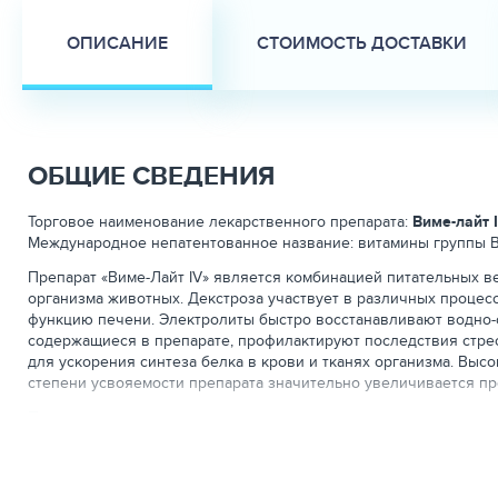
ОПИСАНИЕ
СТОИМОСТЬ ДОСТАВКИ
ОБЩИЕ СВЕДЕНИЯ
Торговое наименование лекарственного препарата:
Виме-лайт 
Международное непатентованное название: витамины группы В
Препарат «Виме-Лайт IV» является комбинацией питательных в
организма животных. Декстроза участвует в различных процес
функцию печени. Электролиты быстро восстанавливают водно-с
содержащиеся в препарате, профилактируют последствия стре
для ускорения синтеза белка в крови и тканях организма. Вы
степени усвояемости препарата значительно увеличивается пр
Препарат назначают для лечения и как поддерживающая терап
профилактики и лечения стрессов у с/х животных и птицы. Пр
Лекарственная форма:
раствор для инъекций.
Виме-лайт IV в качестве действующих веществ в 1 мл препарат