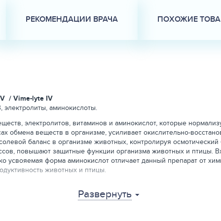
РЕКОМЕНДАЦИИ ВРАЧА
ПОХОЖИЕ ТОВ
IV / Vime-lyte IV
, электролиты, аминокислоты.
еществ, электролитов, витаминов и аминокислот, которые нормал
сах обмена веществ в организме, усиливает окислительно-восстан
олевой баланс в организме животных, контролируя осмотический б
ссов, повышают защитные функции организма животных и птицы. В
соко усвояемая форма аминокислот отличает данный препарат от хи
одуктивность животных и птицы.
ия при гиповитаминозе, нарушении обмена веществ, для повышения
Развернуть
именение препарата на протяжении откормочного периода улучшает 
а содержит: