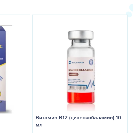
ной кислоты) 0,20 мг,
 сульфата магния 0,29 мг, Хлорид калия 0,20 мг,Гидрохлорид L –
истидина 0,01 мг, L- изолейцин 0,01 мг, L-лейцин 0,04 мг,
05 мг, Декстроза безводная 45,46 мг. Вспомогательные вещества:
,15 мг лимонная кислота, вода для инъекций д.о. 1 мл
осле вскрытия флакона – не более 28 суток.
аботан как поддерживающая инфузионная терапия, которая
янии болезни.
м путем.
Витамин B12 (цианокобаламин) 10
мл