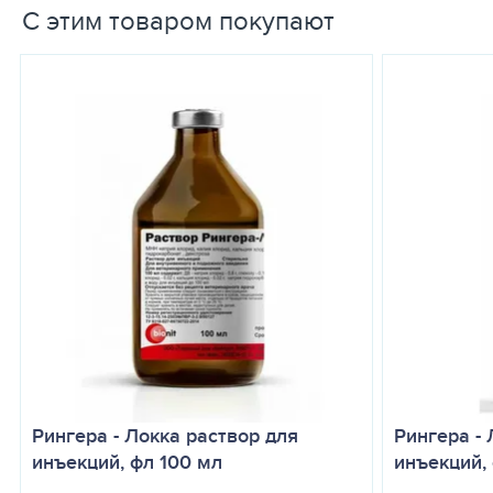
С этим товаром покупают
Витамин B1 (Тиамин соляной кислоты) 0,167 мг, Витамин В2 (как
Витамин В12 (Цианокобаламин) 0,05 мг, Никотинамид 2,25 мг, Дек
аргинина 0,025 мг, Моногидрат гидрохлорида L- цистеина 0,01 мг
Гидрохлорид L – лизина 0,03 мг, L-метионин 0,01 мг, DL-фенилал
Метилпарабен (консервант) 1,80 мг, Пропилпарабен (консервант) 
Срок годности:
лекарственного препарата при соблюдении услов
ФАРМАКОЛОГИЧЕСКИЕ СВОЙСТВА
Используется как поддерживающая терапия при обезвоживании 
используется в сочетании, но не в качестве замены, с медици
ПОРЯДОК ПРИМЕНЕНИЯ
Препарат применяют лошадям, крупному рогатому скоту и сви
Собакам и кошкам только медленные внутривенные инъекции.
Телятам до 3х лет после внутривенного введения и последующ
В некоторых случаях доза может быть разделена и введена на д
Рингера - Локка раствор для
Рингера - 
инъекций, фл 100 мл
инъекций,
ДОЗИРОВКИ