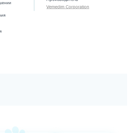
ушении
Vemedim Corporation
ния
я