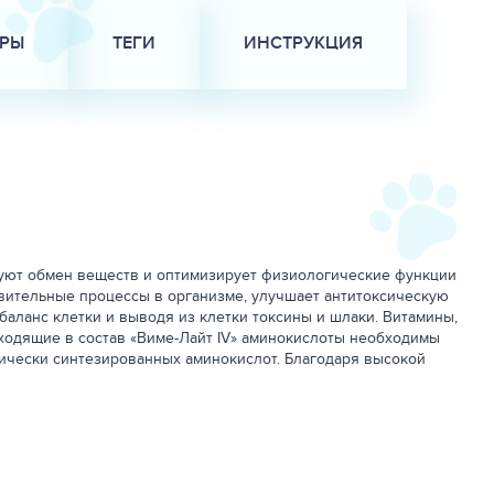
АРЫ
ТЕГИ
ИНСТРУКЦИЯ
изуют обмен веществ и оптимизирует физиологические функции
овительные процессы в организме, улучшает антитоксическую
аланс клетки и выводя из клетки токсины и шлаки. Витамины,
ходящие в состав «Виме-Лайт IV» аминокислоты необходимы
мически синтезированных аминокислот. Благодаря высокой
 продуктивности и резистентности организма, для
показатели роста, увеличивает сохранность поголовья.