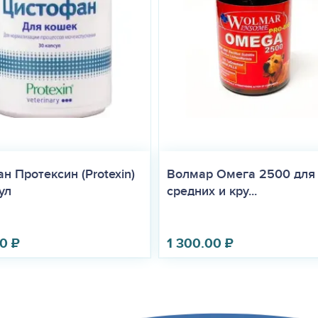
н Протексин (Protexin)
Волмар Омега 2500 для
ул
средних и кру...
00
₽
1 300.00
₽