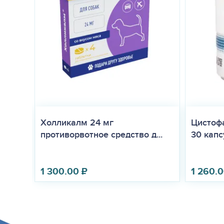
Холликалм 24 мг
Цистофа
противорвотное средство д...
30 капс
1 300.00
₽
1 260.