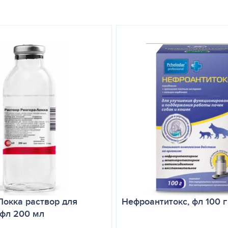
 Рибофлавин фосфата натрия).0,084 мг, Витамин В6 (Пиридоксин соля
спантенол 0,1 мг, Гексагидрат хлорида кальция 0,23 мг, Гептагидрат
, Моногидрат глутамата натрия 0,04 мг, Моногидрат гидрохлорида L- г
анин 0,03 мг, L-треонин 0,02 мг, DL-триптофан 0,01 мг, DL-валин 0,
0,20 мг, Фенол (консервант) 0,10 мг, Динатрия эдетат (консервант).0
ий хранения в закрытой упаковке – 2 года со дня изготовления, п
у лошадей, КРС, свиней, собак и кошек. Виме ― Лайт IV был разр
нским лечением, и подходит для применения при запущенном состо
ньям только в виде медленных внутривенных инъекций.
ей терапии, если требуется, препарат может быть введён подкожны
вух или более участках.
Локка раствор для
Нефроантитокс, фл 100 г
 фл 200 мл