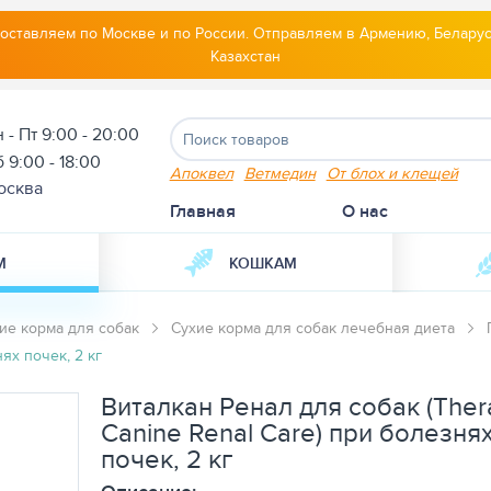
оставляем по Москве и по России. Отправляем в Армению, Беларус
Казахстан
 - Пт 9:00 - 20:00
 9:00 - 18:00
Апоквел
Ветмедин
От блох и клещей
осква
Главная
О нас
М
КОШКАМ
ие корма для собак
Сухие корма для собак лечебная диета
ях почек, 2 кг
Виталкан Ренал для собак (Ther
Canine Renal Care) при болезня
почек, 2 кг