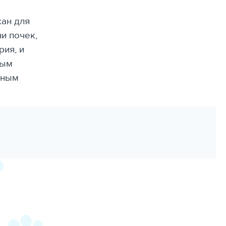
ан для
и почек,
рия, и
ным
нным