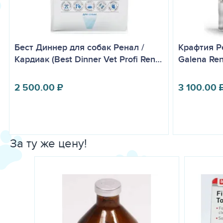
Бест Диннер для собак Ренал /
Крафтия Ре
Кардиак (Best Dinner Vet Profi Ren…
Galena Re
2 500.00
₽
3 100.00
За ту же цену!