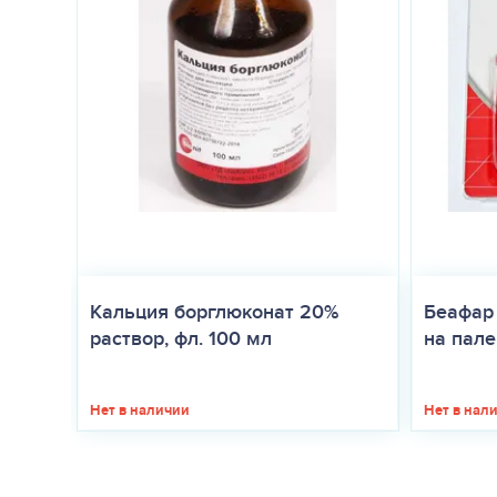
Кальция борглюконат 20%
Беафар
раствор, фл. 100 мл
на палец
Нет в наличии
Нет в нал