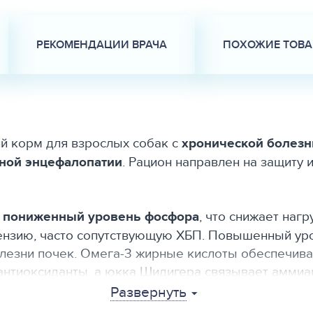
РЕКОМЕНДАЦИИ ВРАЧА
ПОХОЖИЕ ТОВ
кий корм для взрослых собак с
хронической болезн
ной энцефалопатии
. Рацион направлен на защиту
и
пониженный уровень фосфора
, что снижает нагр
нзию, часто сопутствующую ХБП. Повышенный уро
лезни почек. Омега-3 жирные кислоты обеспечива
антиоксиданты, а юкка Шидигера связывает аммиак
Развернуть