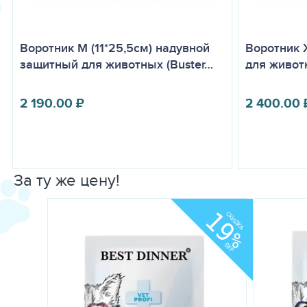
Воротник M (11*25,5см) надувной
Воротник 
защитный для животных (Buster…
для животн
2 190.00
₽
2 400.00
За ту же цену!
19
СКИДКА
%
OFF