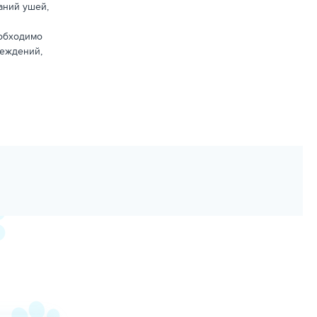
аний ушей,
еобходимо
реждений,