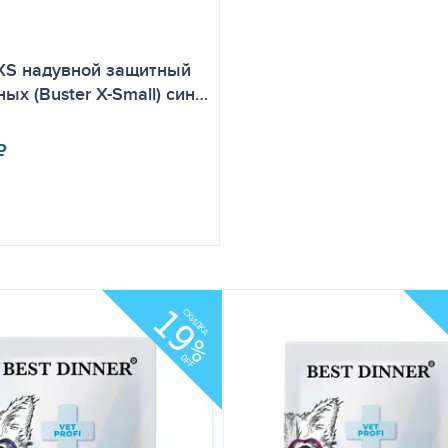
XS надувной защитный
ых (Buster X-Small) син…
₽
19
СКИДКА
%
OFF