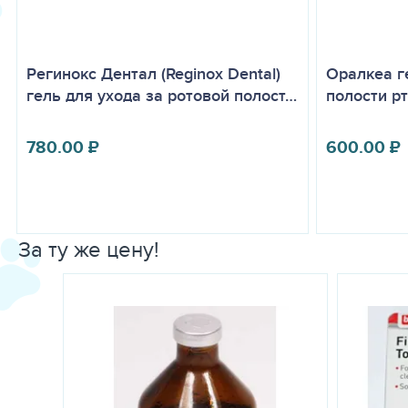
Регинокс Дентал (Reginox Dental)
Оралкеа г
гель для ухода за ротовой полост…
полости р
780.00
₽
600.00
₽
За ту же цену!