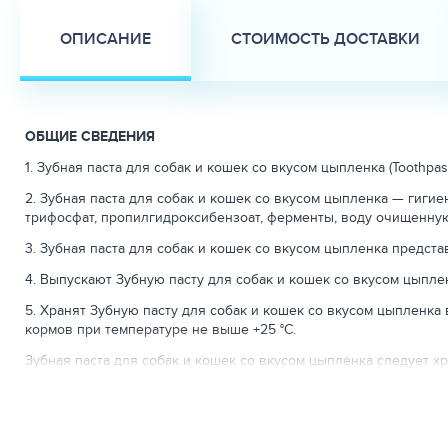
ОПИСАНИЕ
СТОИМОСТЬ ДОСТАВКИ
ОБЩИЕ СВЕДЕНИЯ
1. Зубная паста для собак и кошек со вкусом цыпленка (Toothpaste 
2. Зубная паста для собак и кошек со вкусом цыпленка — гигие
трифосфат, пропилгидроксибензоат, ферменты, воду очищенную
3. Зубная паста для собак и кошек со вкусом цыпленка предста
4. Выпускают Зубную пасту для собак и кошек со вкусом цыпл
5. Хранят Зубную пасту для собак и кошек со вкусом цыпленка
кормов при температуре не выше +25 °С.
Зубная паста для собак и кошек со вкусом цыпленка следует хр
6. Срок годности при соблюдении условий хранения в упаковке
применяться.
СВОЙСТВА