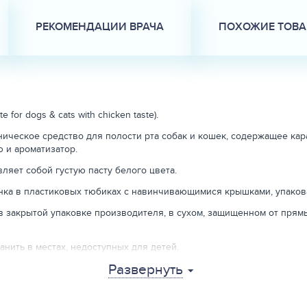
РЕКОМЕНДАЦИИ ВРАЧА
ПОХОЖИЕ ТОВ
for dogs & cats with chicken taste).
ническое средство для полости рта собак и кошек, содержащее кара
 и ароматизатор.
вляет собой густую пасту белого цвета.
енка в пластиковых тюбиках с навинчивающимися крышками, упаков
 в закрытой упаковке производителя, в сухом, защищенном от прям
анить в местах, недоступных для детей.
Развернуть
 — 5 лет со дня изготовления. По истечении срока годности Зубна