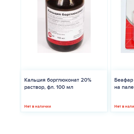
Кальция борглюконат 20%
Беафар
раствор, фл. 100 мл
на палец
Нет в наличии
Нет в нал