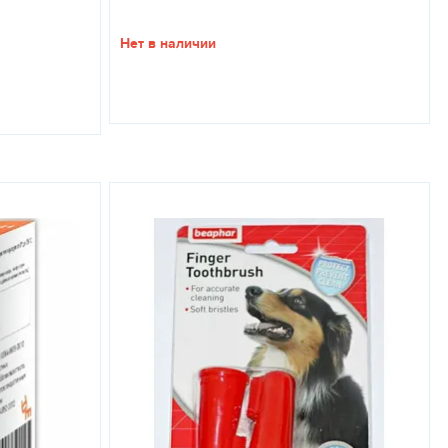
₽
Нет в наличии
ники безопасности, предусмотренные при работе с