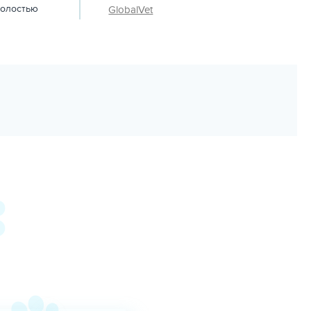
полостью
GlobalVet