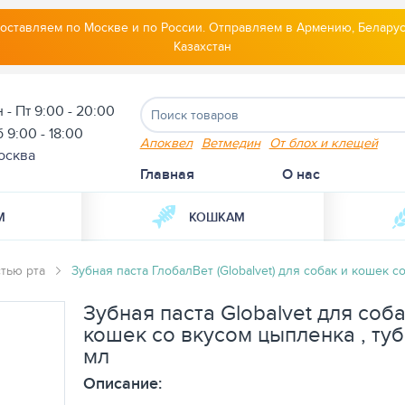
оставляем по Москве и по России. Отправляем в Армению, Беларус
Казахстан
 - Пт 9:00 - 20:00
 9:00 - 18:00
Апоквел
Ветмедин
От блох и клещей
осква
Главная
О нас
М
КОШКАМ
стью рта
Зубная паста ГлобалВет (Globalvet) для собак и кошек с
Зубная паста Globalvet для соба
кошек со вкусом цыпленка , туб
мл
Описание: