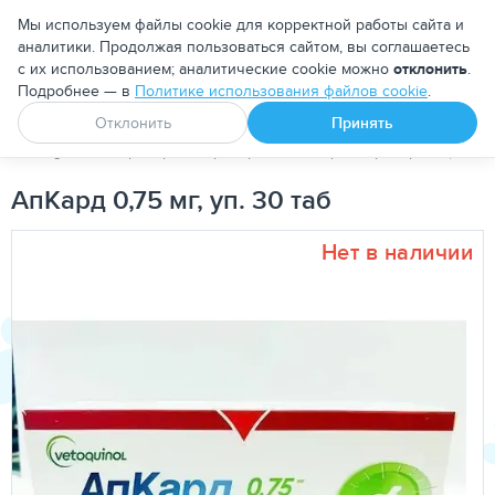
Москва
Мы используем файлы cookie для корректной работы сайта и
аналитики. Продолжая пользоваться сайтом, вы соглашаетесь
с их использованием; аналитические cookie можно
отклонить
.
Подробнее — в
Политике использования файлов cookie
.
Апоквел
Ветмедин
От блох и клещей
Отклонить
Принять
PetDog
Ветеринарные препараты
Кардиопрепараты (для с
АпКард 0,75 мг, уп. 30 таб
Нет в наличии